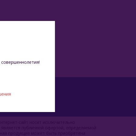
 совершеннолетия!
шения
нтернет-сайт носит исключительно
е является публичной офертой, определяемой
чная продукция может быть приобретена