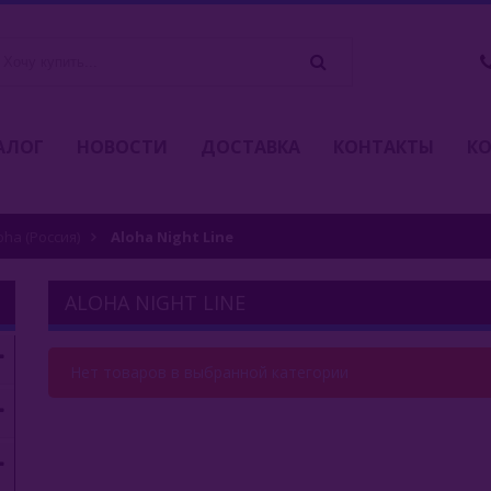
АЛОГ
НОВОСТИ
ДОСТАВКА
КОНТАКТЫ
К
oha (Россия)
Aloha Night Line
ALOHA NIGHT LINE
Нет товаров в выбранной категории