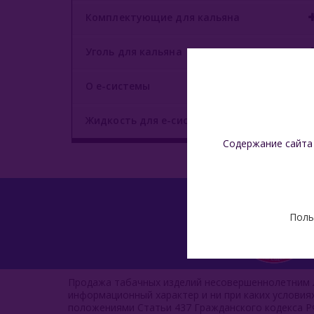
Комплектующие для кальяна
Уголь для кальяна
О е-системы
Жидкость для е-систем
Содержание сайта
Поль
Продажа табачных изделий несовершеннолетним л
информационный характер и ни при каких услови
положениями Статьи 437 Гражданского кодекса Р