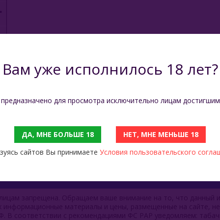
Вам уже исполнилось 18 лет?
 предназначено для просмотра исключительно лицам достигшим
ДА, МНЕ БОЛЬШЕ 18
НЕТ, МНЕ МЕНЬШЕ 18
зуясь сайтов Вы принимаете
Условия пользовательского согла
ицам запрещена. Обращаем ваше внимание на то, что данный и
ях информационные материалы и цены, размещенные на сайте, н
Ф. В соответствии с рекомендациями ФС РАР уведомляем: таба