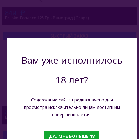
849
Brusko Tobacco 125 Гр - Виноград (Grape)
БЫСТРЫЙ ЗАКАЗ
Вам уже исполнилось
18 лет?
Содержание сайта предназначено для
просмотра исключительно лицам достигшим
849
совершеннолетия!
Brusko Tobacco 125 Гр - Барбарис (Barberry)
БЫСТРЫЙ ЗАКАЗ
ДА, МНЕ БОЛЬШЕ 18