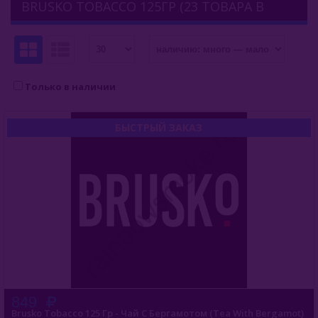
BRUSKO TOBACCO 125ГР (23 ТОВАРА В
Afzal (Индия)
КАТЕГОРИИ)
Al Fakher (ОАЭ)
Aircraft (Россия)
Только в наличии
Apollo (Россия)
БЫСТРЫЙ ЗАКАЗ
Aqua Mentha (Турция)
Azure Tobacco (США)
Banger (Россия)
Burn (Россия)
Bliss
Blue Horse (Турция)
849
Brusko Tobacco 125 Гр - Чай С Бергамотом (Tea With Bergamot)
Brusko Tobacco (Россия)