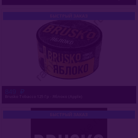
Brusko Tobacco 25гр
БЫСТРЫЙ ЗАКАЗ
Brusko Tobacco 125гр
Buta (Иордания)
Bonche (Россия)
B3 (Россия)
Chabacco (Россия)
Daim (Турция)
849
Brusko Tobacco 125 Гр - Яблоко (Apple)
DarkSide (Россия)
Deus (Россия)
БЫСТРЫЙ ЗАКАЗ
Dogma (Россия)
Endorphin (Россия)