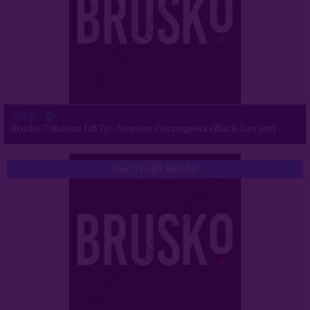
Fasil (Турция)
Fumari (США)
Gixom (Турция)
JAM (Россия)
849
Brusko Tobacco 125 Гр - Черная Смородина (Black Currant)
Jent (Россия)
Jibiar (Турция)
БЫСТРЫЙ ЗАКАЗ
Khalil Maamoon (Египет)
Lirra (Турция)
Malaki (ОАЭ)
MattPear (Россия)
Milano (Германия)