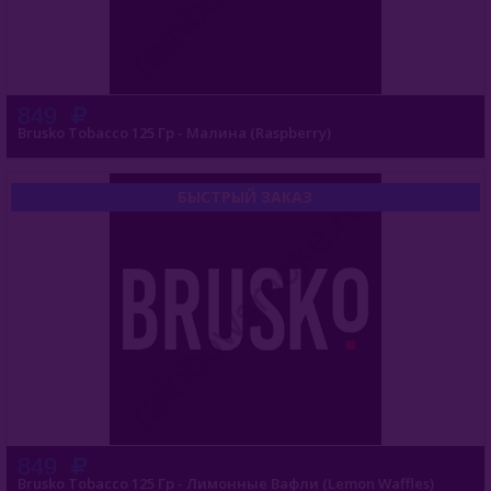
Сарма (Россия)
Северный (Россия)
Табак Шпаковского (Россия)
849
Brusko Tobacco 125 Гр - Малина (Raspberry)
Хулиган (Россия)
Энтузиаст (Россия)
БЫСТРЫЙ ЗАКАЗ
Take (Россия)
Zumerret (США)
БАЗА (Россия)
Аксессуары Для Кальяна
Комплектующие Для Кальяна
Уголь Для Кальяна
849
Brusko Tobacco 125 Гр - Лимонные Вафли (Lemon Waffles)