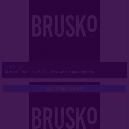
Satyr (Россия)
Sebero (Россия)
Serbetli (Турция)
Social Smoke (США)
Spectrum Tobacco (Россия)
Starbuzz (США)
849
Starline (Россия)
Brusko Tobacco 125 Гр - Лесные Ягоды (Berries)
Tangiers (США)
БЫСТРЫЙ ЗАКАЗ
Trofimoffs (Россия)
Wild
Ya Layl (ОАЭ)