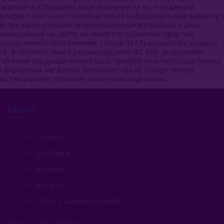
запрещена. Обращаем ваше внимание на то, что данный
интернет-сайт носит исключительно информационный характер 
ни при каких условиях информационные материалы и цены,
размещенные на сайте, не является публичной офертой,
определяемой положениями Статьи 437 Гражданского кодекса
РФ. В соответствии с рекомендациями ФС РАР уведомляем:
табачная продукция может быть приобретена непосредственно
в фирменных магазинах. Внимание! Мы не осуществляем
дистанционную торговлю табачными изделиями.
Меню
Главная
Доставка
Корзина
Каталог
Связь с администрацией