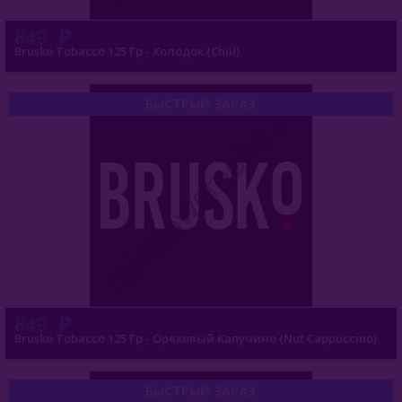
849
Must Have (Россия)
Brusko Tobacco 125 Гр - Холодок (Chiil)
Nakhla (Египет)
БЫСТРЫЙ ЗАКАЗ
Nаш (Россия)
Nirvana
Original Virginia (Россия)
Overdose (Россия)
Platinum Seven (ОАЭ)
Peter Ralf (Россия)
849
Puer (Россия)
Brusko Tobacco 125 Гр - Ореховый Капучино (Nut Cappuccino)
Sapphire Crown (Россия)
БЫСТРЫЙ ЗАКАЗ