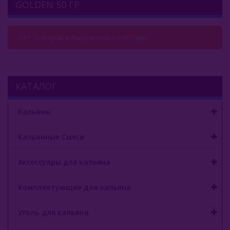
GOLDEN 50 ГР
Комплектующие Для Кальяна
Уголь Для Кальяна
Нет товаров в выбранной категории
О Е-Системы
Жидкость Для Е-Систем
КАТАЛОГ
Кальяны
Кальянные Смеси
Аксессуары для кальяна
Комплектующие для кальяна
Уголь для кальяна