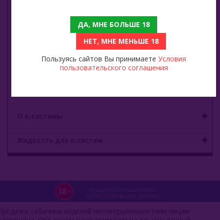
Zeus
ДА, МНЕ БОЛЬШЕ 18
НЕТ, МНЕ МЕНЬШЕ 18
Углище
Пользуясь сайтов Вы принимаете
Условия
пользовательского соглашения
Древесный уголь
Быстроразжигаемый уголь
О е-системы
Жидкость для е-систем
Продажа табачных изделий несовершеннолетним лицам
запрещена. Обращаем ваше внимание на то, что данный