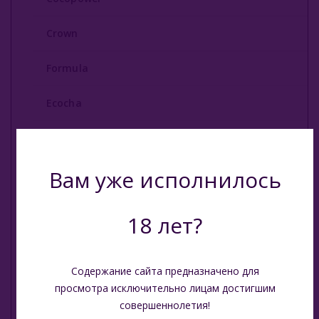
Углище
Crown
Древесный Уголь
Formula
Быстроразжигаемый Уголь
Ecocha
О Е-Системы
Escobar
Жидкость Для Е-Систем
Вам уже исполнилось
8 bit
Shaman
18 лет?
Taboo
Содержание сайта предназначено для
Oasis
просмотра исключительно лицам достигшим
совершеннолетия!
Qoco Turbo