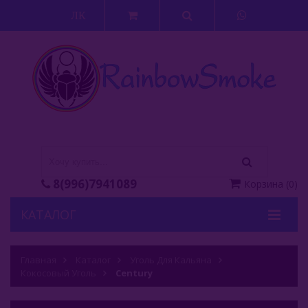
ЛК
8(996)7941089
Корзина
(
0
)
КАТАЛОГ
Кальяны
Главная
Каталог
Уголь Для Кальяна
Кокосовый Уголь
Кальянные Смеси
Century
Аксессуары Для Кальяна