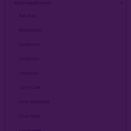
Кокосовый уголь
Cocopower
Bau Bau
Crown
BlackCocos
Formula
Cocobrico
Ecocha
Escobar
Cocobroo
8 Bit
Cocoloco
Shaman
Coco Cube
Taboo
Coco Mammut
Oasis
Coco Nara
Qoco Turbo
Zeus
Cocopower