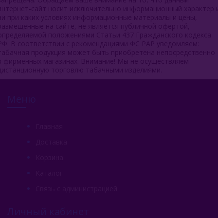
интернет-сайт носит исключительно информационный характер 
ни при каких условиях информационные материалы и цены,
размещенные на сайте, не является публичной офертой,
определяемой положениями Статьи 437 Гражданского кодекса
РФ. В соответствии с рекомендациями ФС РАР уведомляем:
табачная продукция может быть приобретена непосредственно
в фирменных магазинах. Внимание! Мы не осуществляем
дистанционную торговлю табачными изделиями.
Меню
Главная
Доставка
Корзина
Каталог
Связь с администрацией
Личный кабинет