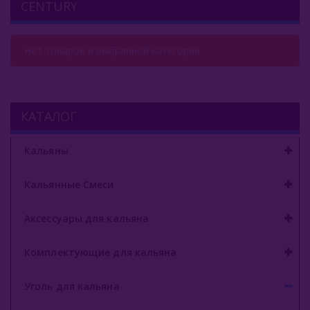
CENTURY
Комплектующие Для Кальяна
Уголь Для Кальяна
Нет товаров в выбранной категории
Кокосовый Уголь
Bau Bau
КАТАЛОГ
BlackCocos
Кальяны
Cocobrico
Кальянные Смеси
Cocobroo
Аксессуары для кальяна
Cocoloco
Coco Cube
Комплектующие для кальяна
Coco Mammut
Уголь для кальяна
Coco Nara