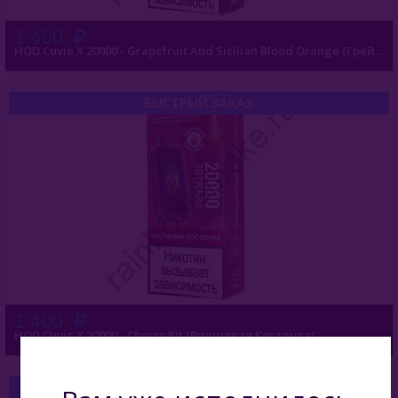
1 400
HQD Cuvie X 20000 - Grapefruit And Sicilian Blood Orange (Грейпфрут И Красный Сицилийский Апельсин)
БЫСТРЫЙ ЗАКАЗ
1 400
HQD Cuvie X 20000 - Cherry Pit (Вишневая Косточка)
БЫСТРЫЙ ЗАКАЗ