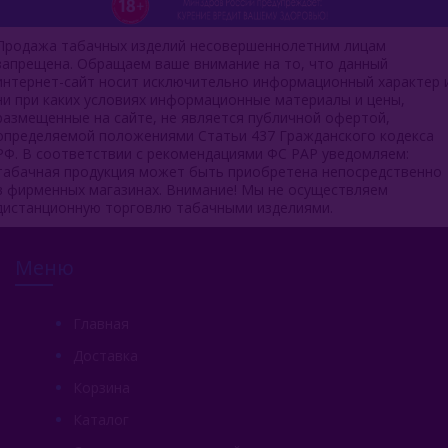
Продажа табачных изделий несовершеннолетним лицам
запрещена. Обращаем ваше внимание на то, что данный
интернет-сайт носит исключительно информационный характер 
ни при каких условиях информационные материалы и цены,
размещенные на сайте, не является публичной офертой,
определяемой положениями Статьи 437 Гражданского кодекса
РФ. В соответствии с рекомендациями ФС РАР уведомляем:
табачная продукция может быть приобретена непосредственно
в фирменных магазинах. Внимание! Мы не осуществляем
дистанционную торговлю табачными изделиями.
Меню
Главная
Доставка
Корзина
Каталог