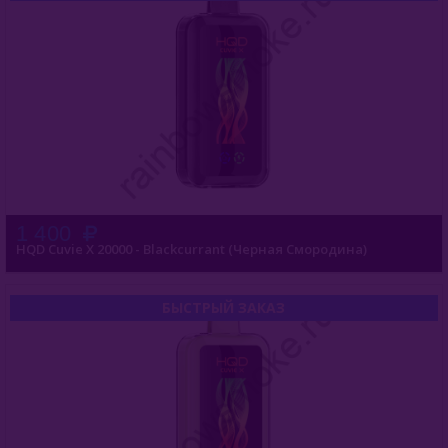
1 400
HQD Cuvie X 20000 - Blackcurrant (Черная Смородина)
БЫСТРЫЙ ЗАКАЗ