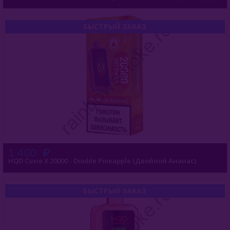
NEO 15000
БЫСТРЫЙ ЗАКАЗ
GLAZE 12000
Ultima Pro 10000
Cuvie X 20000
Pro Max 15000
Glaze Plus 16000
KangerTech
1 400
HQD Cuvie X 20000 - Double Pineapple (Двойной Ананас)
Inflave
Lost Mary
БЫСТРЫЙ ЗАКАЗ
Smokman
Switch Extra