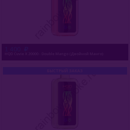
UDN
Puffmi
Plonq
Vozol
1 400
HQD Cuvie X 20000 - Double Mango (Двойной Манго)
Waka
ХОТСПОТ Север
БЫСТРЫЙ ЗАКАЗ
Viento VT15000
E - Кальяны
Жидкость Для Е-Систем