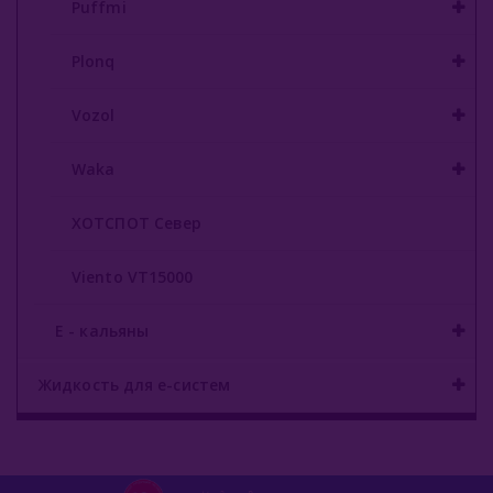
Puffmi
Plonq
Vozol
Waka
ХОТСПОТ Север
Viento VT15000
E - кальяны
Жидкость для е-систем