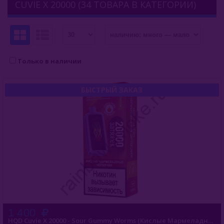
CUVIE X 20000 (34 ТОВАРА В КАТЕГОРИИ)
Комплектующие Для Кальяна
Уголь Для Кальяна
О Е-Системы
Только в наличии
Е-Системы
БЫСТРЫЙ ЗАКАЗ
Chillax
Elf Bar
Duall
Funky Lands
Halo Vapor
HQD
1 400
NEO PRO 18000
HQD Cuvie X 20000 - Sour Gummy Worms (Кислые Мармеладные Червячки)