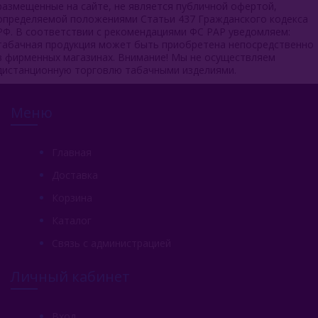
размещенные на сайте, не является публичной офертой,
определяемой положениями Статьи 437 Гражданского кодекса
РФ. В соответствии с рекомендациями ФС РАР уведомляем:
табачная продукция может быть приобретена непосредственно
в фирменных магазинах. Внимание! Мы не осуществляем
дистанционную торговлю табачными изделиями.
Меню
Главная
Доставка
Корзина
Каталог
Связь с администрацией
Личный кабинет
Вход