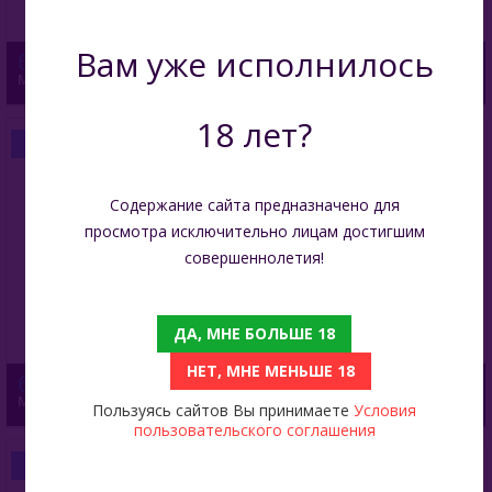
Вам уже исполнилось
699
Mason 100 Гр - Крем Сода
18 лет?
БЫСТРЫЙ ЗАКАЗ
Содержание сайта предназначено для
просмотра исключительно лицам достигшим
совершеннолетия!
ДА, МНЕ БОЛЬШЕ 18
НЕТ, МНЕ МЕНЬШЕ 18
699
Mason 100 Гр - Королевский Трюфель
Пользуясь сайтов Вы принимаете
Условия
пользовательского соглашения
БЫСТРЫЙ ЗАКАЗ