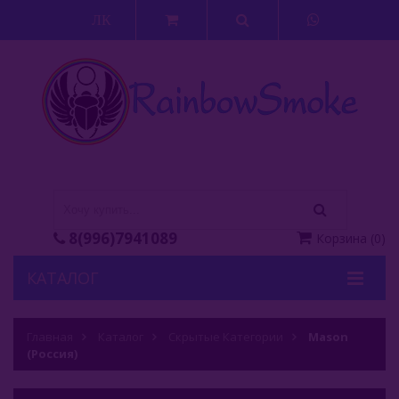
ЛК
8(996)7941089
Корзина
(
0
)
КАТАЛОГ
Кальяны
Главная
Каталог
Скрытые Категории
Mason
(Россия)
Кальянные Смеси
Аксессуары Для Кальяна