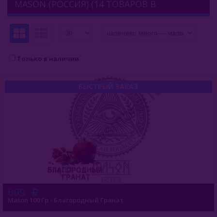
MASON (РОССИЯ) (14 ТОВАРОВ В
Комплектующие Для Кальяна
КАТЕГОРИИ)
Уголь Для Кальяна
О Е-Системы
Только в наличии
Жидкость Для Е-Систем
БЫСТРЫЙ ЗАКАЗ
699
Mason 100 Гр - Благородный Гранат