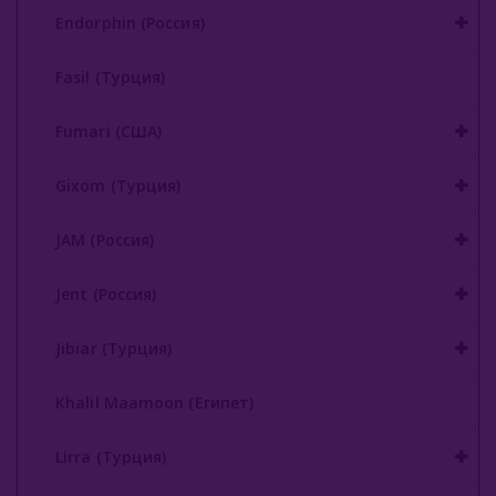
Endorphin (Россия)
Nаш (Россия)
Fasil (Турция)
Nirvana
Fumari (США)
Original Virginia (Россия)
Overdose (Россия)
Gixom (Турция)
Platinum Seven (ОАЭ)
JAM (Россия)
Peter Ralf (Россия)
Jent (Россия)
Puer (Россия)
Jibiar (Турция)
Sapphire Crown (Россия)
Khalil Maamoon (Египет)
Satyr (Россия)
Satyr 25 Гр
Lirra (Турция)