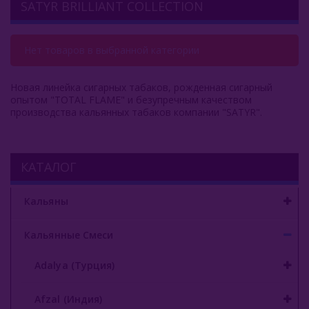
SATYR BRILLIANT COLLECTION
Afzal (Индия)
Нет товаров в выбранной категории
Al Fakher (ОАЭ)
Aircraft (Россия)
Новая линейка сигарных табаков, рожденная сигарный
опытом "TOTAL FLAME" и безупречным качеством
Apollo (Россия)
производства кальянных табаков компании "SATYR".
Aqua Mentha (Турция)
Azure Tobacco (США)
КАТАЛОГ
Banger (Россия)
Кальяны
Burn (Россия)
Кальянные Смеси
Bliss
Adalya (Турция)
Blue Horse (Турция)
Afzal (Индия)
Brusko Tobacco (Россия)