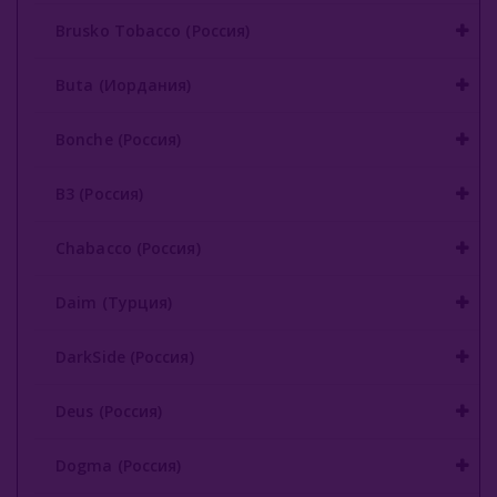
Brusko Tobacco (Россия)
Gixom (Турция)
Buta (Иордания)
JAM (Россия)
Jent (Россия)
Bonche (Россия)
Jibiar (Турция)
B3 (Россия)
Khalil Maamoon (Египет)
Chabacco (Россия)
Lirra (Турция)
Daim (Турция)
Malaki (ОАЭ)
DarkSide (Россия)
MattPear (Россия)
Milano (Германия)
Deus (Россия)
Must Have (Россия)
Dogma (Россия)
Nakhla (Египет)