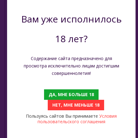
Tangiers (США)
Platinum Seven (ОАЭ)
Trofimoffs (Россия)
Вам уже исполнилось
Peter Ralf (Россия)
Wild
Puer (Россия)
18 лет?
Ya Layl (ОАЭ)
Sapphire Crown (Россия)
Сарма (Россия)
Содержание сайта предназначено для
Satyr (Россия)
Северный (Россия)
просмотра исключительно лицам достигшим
совершеннолетия!
Satyr 25 гр
Табак Шпаковского (Россия)
Хулиган (Россия)
Аромка 25 гр
ДА, МНЕ БОЛЬШЕ 18
Энтузиаст (Россия)
НЕТ, МНЕ МЕНЬШЕ 18
Безаромка 25 гр
Take (Россия)
Пользуясь сайтов Вы принимаете
Условия
Аромка 100 гр
пользовательского соглашения
Zumerret (США)
Безаромка 100 гр