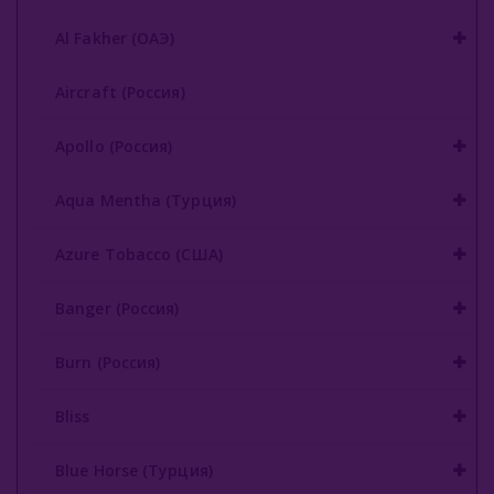
Buta (Иордания)
Al Fakher (ОАЭ)
Bonche (Россия)
Aircraft (Россия)
B3 (Россия)
Apollo (Россия)
Chabacco (Россия)
Aqua Mentha (Турция)
Daim (Турция)
Azure Tobacco (США)
DarkSide (Россия)
Banger (Россия)
Deus (Россия)
Dogma (Россия)
Burn (Россия)
Endorphin (Россия)
Bliss
Fasil (Турция)
Blue Horse (Турция)
Fumari (США)