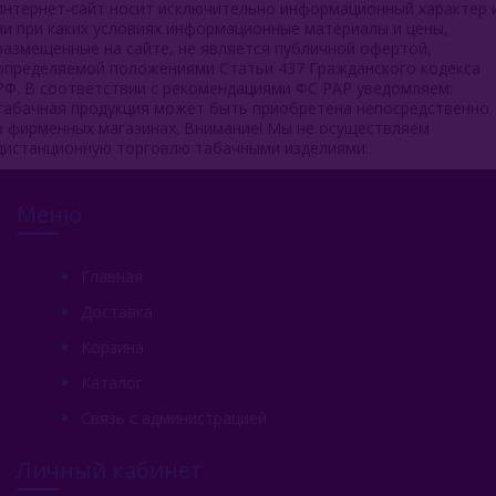
интернет-сайт носит исключительно информационный характер 
ни при каких условиях информационные материалы и цены,
размещенные на сайте, не является публичной офертой,
определяемой положениями Статьи 437 Гражданского кодекса
РФ. В соответствии с рекомендациями ФС РАР уведомляем:
табачная продукция может быть приобретена непосредственно
в фирменных магазинах. Внимание! Мы не осуществляем
дистанционную торговлю табачными изделиями.
Меню
Главная
Доставка
Корзина
Каталог
Связь с администрацией
Личный кабинет