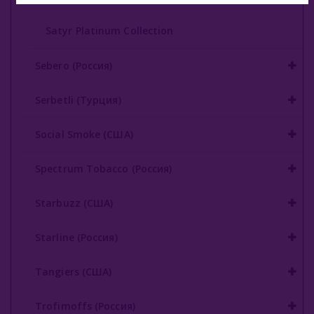
БАЗА (Россия)
Satyr Platinum Collection
Аксессуары Для Кальяна
Комплектующие Для Кальяна
Sebero (Россия)
Уголь Для Кальяна
Serbetli (Турция)
О Е-Системы
Social Smoke (США)
Жидкость Для Е-Систем
Spectrum Tobacco (Россия)
Starbuzz (США)
Starline (Россия)
Tangiers (США)
Trofimoffs (Россия)