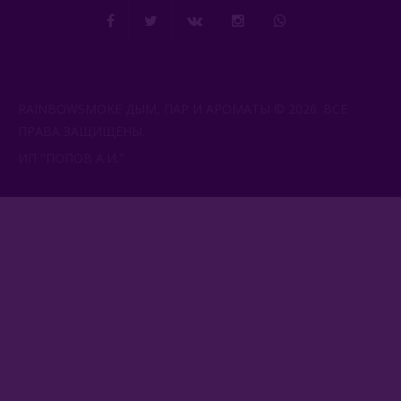
RAINBOWSMOKE ДЫМ, ПАР И АРОМАТЫ © 2026. ВСЕ
ПРАВА ЗАЩИЩЕНЫ.
ИП "ПОПОВ А.И.".