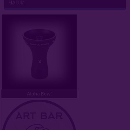
ЧАШИ
Комплектующие Для Кальяна
Блюдца
Колбы
Разные Мелочи
Уплотнители
Чаши
Alpha Bowl
Art Bar
Alpha Bowl
Bonche
Облако
Don Bowl