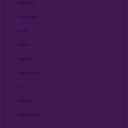
Облако
Don Bowl
Fumi
Glina
HarVik
Moonrave
LS
Plafon
SmokeLab