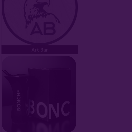
Fumi
Glina
HarVik
Moonrave
Art Bar
LS
Plafon
SmokeLab
Solaris
ST
Telamon
Upgrade Form