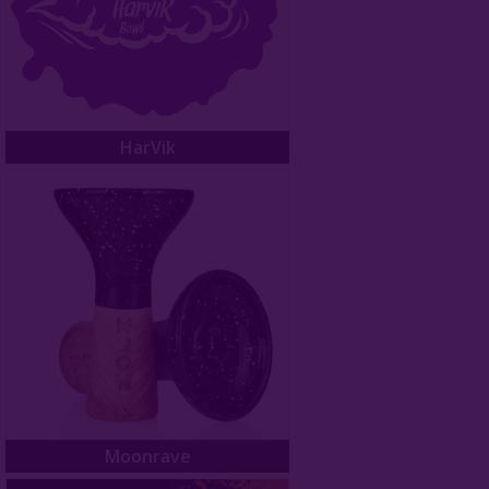
HarVik
Moonrave