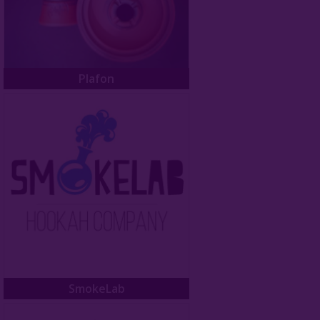
Plafon
SmokeLab