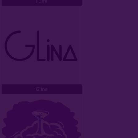
Fumi
Glina