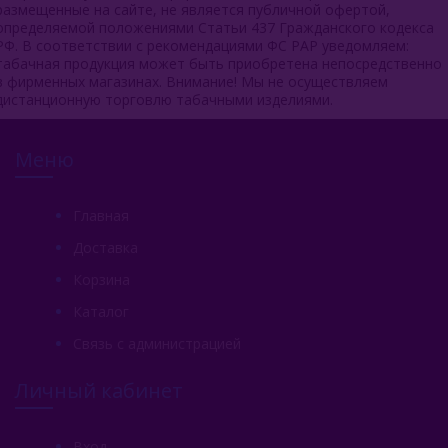
размещенные на сайте, не является публичной офертой,
определяемой положениями Статьи 437 Гражданского кодекса
РФ. В соответствии с рекомендациями ФС РАР уведомляем:
табачная продукция может быть приобретена непосредственно
в фирменных магазинах. Внимание! Мы не осуществляем
дистанционную торговлю табачными изделиями.
Меню
Главная
Доставка
Корзина
Каталог
Связь с администрацией
Личный кабинет
Вход