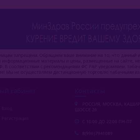
ицам запрещена. Обращаем ваше внимание на то, что данный и
ях информационные материалы и цены, размещенные на сайте, н
Ф. В соответствии с рекомендациями ФС РАР уведомляем: таба
ие! Мы не осуществляем дистанционную торговлю табачными из
ый кабинет
Контакты
РОССИЯ, МОСКВА, КАШИ
Вход
ШОССЕ 26
Регистрация
С 10:00 ДО 22:00 ПН-ПТ
8(996)7941089