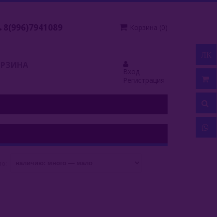
8(996)7941089
Корзина
(
0
)
ЛК
ОРЗИНА
Вход
Регистрация
о: