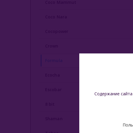
Coco Mammut
Coco Nara
Cocopower
Crown
Formula
Ecocha
Escobar
Содержание сайта
8 bit
Shaman
Поль