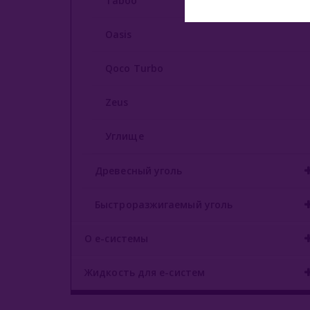
Taboo
Oasis
Qoco Turbo
Zeus
Углище
Древесный уголь
Быстроразжигаемый уголь
О е-системы
Жидкость для е-систем