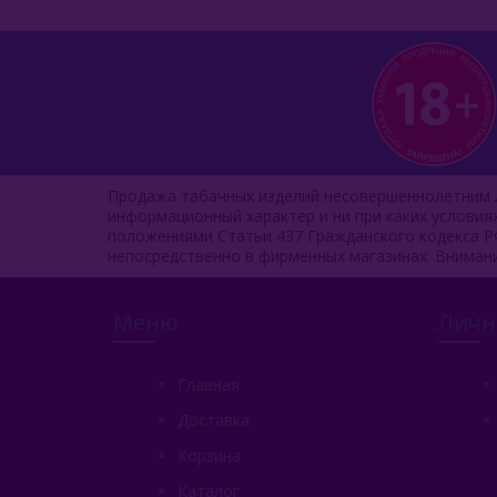
Продажа табачных изделий несовершеннолетним л
информационный характер и ни при каких услови
положениями Статьи 437 Гражданского кодекса Р
непосредственно в фирменных магазинах. Вниман
Меню
Личн
Главная
Доставка
Корзина
Каталог