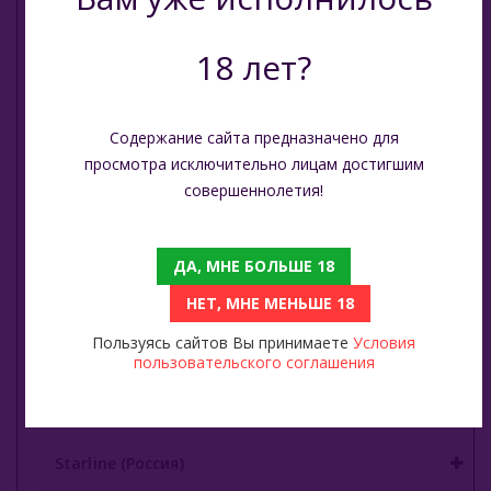
Trofimoffs (Россия)
Puer (Россия)
Wild
18 лет?
Sapphire Crown (Россия)
Ya Layl (ОАЭ)
Содержание сайта предназначено для
Сарма (Россия)
Satyr (Россия)
просмотра исключительно лицам достигшим
Северный (Россия)
совершеннолетия!
Sebero (Россия)
Табак Шпаковского (Россия)
Serbetli (Турция)
ДА, МНЕ БОЛЬШЕ 18
Хулиган (Россия)
Social Smoke (США)
НЕТ, МНЕ МЕНЬШЕ 18
Энтузиаст (Россия)
Пользуясь сайтов Вы принимаете
Условия
Spectrum Tobacco (Россия)
пользовательского соглашения
Take (Россия)
Starbuzz (США)
Zumerret (США)
БАЗА (Россия)
Starline (Россия)