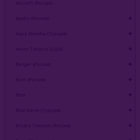
Aircraft (Россия)
Buta (Иордания)
Apollo (Россия)
Bonche (Россия)
Aqua Mentha (Турция)
B3 (Россия)
Azure Tobacco (США)
Chabacco (Россия)
Daim (Турция)
Banger (Россия)
DarkSide (Россия)
Burn (Россия)
Deus (Россия)
Bliss
Dogma (Россия)
Blue Horse (Турция)
Endorphin (Россия)
Brusko Tobacco (Россия)
Fasil (Турция)
Fumari (США)