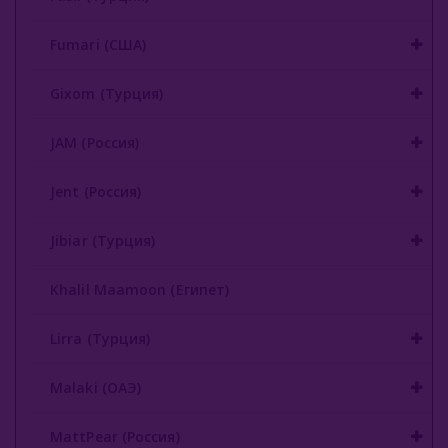
Nаш (Россия)
Fumari (США)
Nirvana
Gixom (Турция)
Original Virginia (Россия)
JAM (Россия)
Overdose (Россия)
Jent (Россия)
Platinum Seven (ОАЭ)
Jibiar (Турция)
Peter Ralf (Россия)
Puer (Россия)
Khalil Maamoon (Египет)
Sapphire Crown (Россия)
Lirra (Турция)
Satyr (Россия)
Malaki (ОАЭ)
Sebero (Россия)
MattPear (Россия)