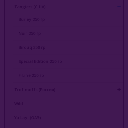
Аксессуары Для Кальяна
Tangiers (США)
Комплектующие Для Кальяна
Burley 250 гр
Уголь Для Кальяна
Noir 250 гр
О Е-Системы
Birquq 250 гр
Жидкость Для Е-Систем
Special Edition 250 гр
F-Line 250 гр
Trofimoffs (Россия)
Wild
Ya Layl (ОАЭ)