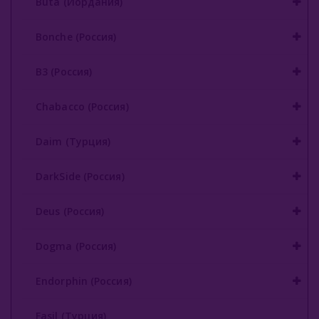
Buta (Иордания)
Gixom (Турция)
Bonche (Россия)
JAM (Россия)
B3 (Россия)
Jent (Россия)
Chabacco (Россия)
Jibiar (Турция)
Daim (Турция)
Khalil Maamoon (Египет)
Lirra (Турция)
DarkSide (Россия)
Malaki (ОАЭ)
Deus (Россия)
MattPear (Россия)
Dogma (Россия)
Milano (Германия)
Endorphin (Россия)
Must Have (Россия)
Fasil (Турция)
Nakhla (Египет)