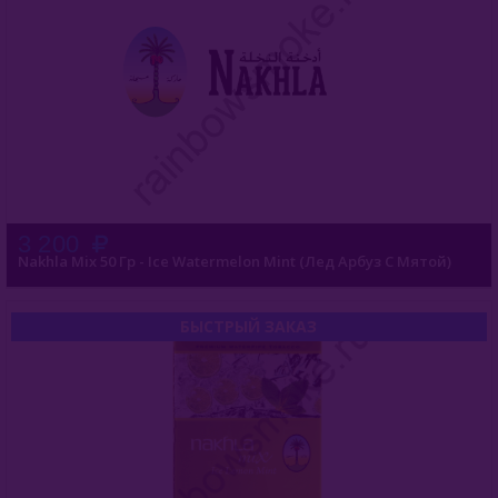
Buta (Иордания)
Bonche (Россия)
B3 (Россия)
Chabacco (Россия)
Daim (Турция)
3 200
Nakhla Mix 50 Гр - Ice Watermelon Mint (Лед Арбуз С Мятой)
DarkSide (Россия)
Deus (Россия)
БЫСТРЫЙ ЗАКАЗ
Dogma (Россия)
Endorphin (Россия)
Fasil (Турция)
Fumari (США)