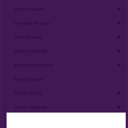
Take (Россия)
Daim (Турция)
Zumerret (США)
DarkSide (Россия)
БАЗА (Россия)
Deus (Россия)
Аксессуары Для Кальяна
Комплектующие Для Кальяна
Dogma (Россия)
Уголь Для Кальяна
Endorphin (Россия)
О Е-Системы
Fasil (Турция)
Жидкость Для Е-Систем
Fumari (США)
Gixom (Турция)
JAM (Россия)