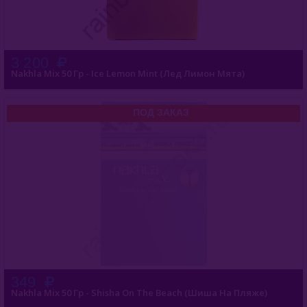
Gixom (Турция)
JAM (Россия)
3 200
Nakhla Mix 50 Гр - Ice Lemon Mint (Лед Лимон Мята)
Jent (Россия)
Jibiar (Турция)
ПОД ЗАКАЗ
Khalil Maamoon (Египет)
Lirra (Турция)
Malaki (ОАЭ)
MattPear (Россия)
Milano (Германия)
Must Have (Россия)
349
Nakhla Mix 50 Гр - Shisha On The Beach (Шиша На Пляже)
Nakhla (Египет)