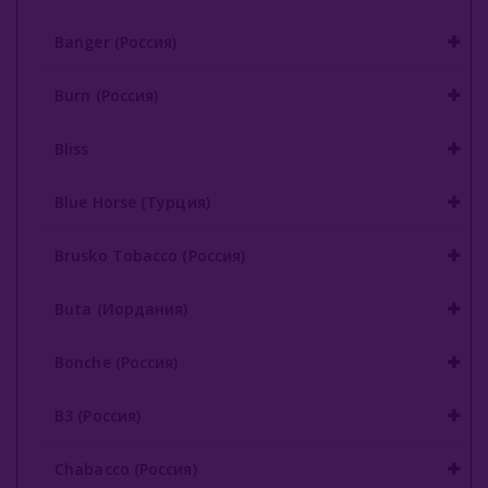
Starbuzz (США)
Banger (Россия)
Starline (Россия)
Tangiers (США)
Burn (Россия)
Trofimoffs (Россия)
Bliss
Wild
Blue Horse (Турция)
Ya Layl (ОАЭ)
Brusko Tobacco (Россия)
Сарма (Россия)
Buta (Иордания)
Северный (Россия)
Bonche (Россия)
Табак Шпаковского (Россия)
Хулиган (Россия)
B3 (Россия)
Энтузиаст (Россия)
Chabacco (Россия)