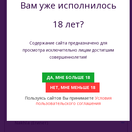
Вам уже исполнилось
Jent (Россия)
18 лет?
Jibiar (Турция)
Khalil Maamoon (Египет)
Содержание сайта предназначено для
просмотра исключительно лицам достигшим
Lirra (Турция)
совершеннолетия!
Malaki (ОАЭ)
ДА, МНЕ БОЛЬШЕ 18
MattPear (Россия)
НЕТ, МНЕ МЕНЬШЕ 18
Milano (Германия)
Пользуясь сайтов Вы принимаете
Условия
пользовательского соглашения
Must Have (Россия)
Nakhla (Египет)