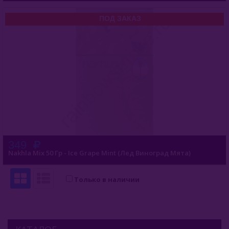
ПОД ЗАКАЗ
Nakhla New 50 Гр
Nakhla 1кг
Mizo 50 Гр
Mizo 250 Гр
Mix
Classic 50гр
349
Classic 250гр
Nakhla Mix 50 Гр - Ice Grape Mint (Лед Виноград Мята)
Sheherazade
Только в наличии
Nаш (Россия)
Nirvana