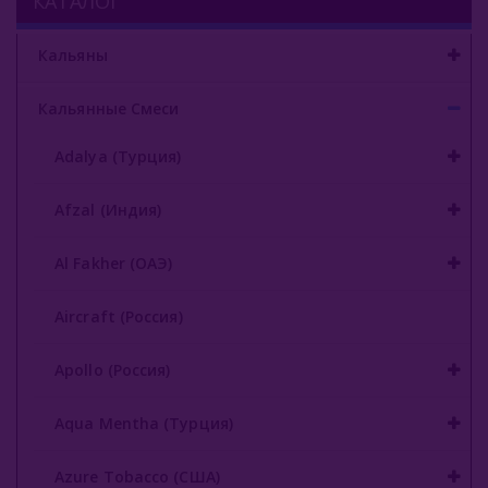
КАТАЛОГ
Original Virginia (Россия)
Overdose (Россия)
Кальяны
Platinum Seven (ОАЭ)
Кальянные Смеси
Peter Ralf (Россия)
Adalya (Турция)
Puer (Россия)
Afzal (Индия)
Sapphire Crown (Россия)
Al Fakher (ОАЭ)
Satyr (Россия)
Sebero (Россия)
Aircraft (Россия)
Serbetli (Турция)
Apollo (Россия)
Social Smoke (США)
Aqua Mentha (Турция)
Spectrum Tobacco (Россия)
Azure Tobacco (США)