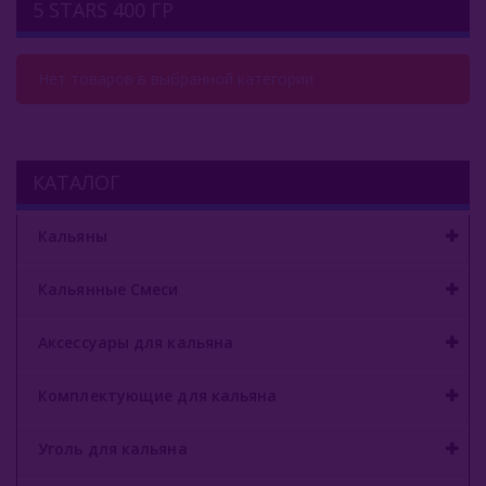
5 STARS 400 ГР
Комплектующие Для Кальяна
Уголь Для Кальяна
Нет товаров в выбранной категории
О Е-Системы
Жидкость Для Е-Систем
КАТАЛОГ
Кальяны
Кальянные Смеси
Аксессуары для кальяна
Комплектующие для кальяна
Уголь для кальяна