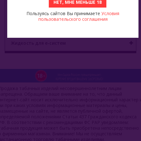
НЕТ, МНЕ МЕНЬШЕ 18
Viento VT15000
Пользуясь сайтов Вы принимаете
Условия
пользовательского соглашения
E - кальяны
Жидкость для е-систем
Продажа табачных изделий несовершеннолетним лицам
запрещена. Обращаем ваше внимание на то, что данный
интернет-сайт носит исключительно информационный характер 
ни при каких условиях информационные материалы и цены,
размещенные на сайте, не является публичной офертой,
определяемой положениями Статьи 437 Гражданского кодекса
РФ. В соответствии с рекомендациями ФС РАР уведомляем:
табачная продукция может быть приобретена непосредственно
в фирменных магазинах. Внимание! Мы не осуществляем
дистанционную торговлю табачными изделиями.