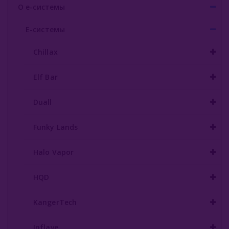
О е-системы
Inflave
Е-системы
Lost Mary
Chillax
Smokman
Elf Bar
Switch Extra
UDN
Duall
Puffmi
Funky Lands
Plonq
Halo Vapor
Vozol
HQD
Waka
KangerTech
ХОТСПОТ Север
Viento VT15000
Inflave