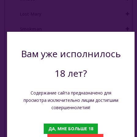
E - Кальяны
Lost Mary
Жидкость Для Е-Систем
Smokman
Switch Extra
Вам уже исполнилось
UDN
18 лет?
Puffmi
Plonq
Содержание сайта предназначено для
просмотра исключительно лицам достигшим
Vozol
совершеннолетия!
Waka
ДА, МНЕ БОЛЬШЕ 18
ХОТСПОТ Север