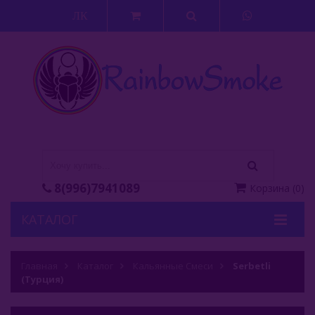
ЛК
8(996)7941089
Корзина
(
0
)
КАТАЛОГ
Кальяны
Главная
Каталог
Кальянные Смеси
Serbetli
(Турция)
Кальянные Смеси
Adalya (Турция)