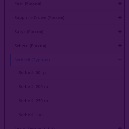
Puer (Россия)
Sapphire Crown (Россия)
Satyr (Россия)
Sebero (Россия)
Serbetli (Турция)
Serbetli 50 гр
Serbetli 200 гр
Serbetli 250 гр
Serbetli 1 кг
Social Smoke (США)