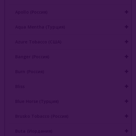
Serbetli (Турция)
Apollo (Россия)
Serbetli 50 Гр
Serbetli 200 Гр
Aqua Mentha (Турция)
Serbetli 250 Гр
Azure Tobacco (США)
Serbetli 1 Кг
Banger (Россия)
Social Smoke (США)
Burn (Россия)
Spectrum Tobacco (Россия)
Bliss
Starbuzz (США)
Starline (Россия)
Blue Horse (Турция)
Tangiers (США)
Brusko Tobacco (Россия)
Trofimoffs (Россия)
Buta (Иордания)