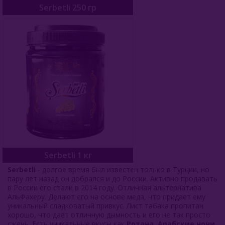
Serbetli 250 гр
Gixom (Турция)
JAM (Россия)
Jent (Россия)
Jibiar (Турция)
Khalil Maamoon (Египет)
Lirra (Турция)
Malaki (ОАЭ)
Serbetli 1 кг
MattPear (Россия)
Serbetli
- долгое время был известен только в Турции, но
пару лет назад он добрался и до России. Активно продавать
Milano (Германия)
в России его стали в 2014 году. Отличная альтернатива
АльФахеру. Делают его на основе меда, что придает ему
Must Have (Россия)
уникальный сладковатый привкус. Лист табака пропитан
хорошо, что дает отличную дымность и его не так просто
сжечь. Есть уникальные вкусы как
Ротана, Арабские ночи,
Nakhla (Египет)