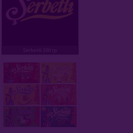
Buta (Иордания)
Bonche (Россия)
B3 (Россия)
Chabacco (Россия)
Serbetli 200 гр
Daim (Турция)
DarkSide (Россия)
Deus (Россия)
Dogma (Россия)
Endorphin (Россия)
Fasil (Турция)
Fumari (США)