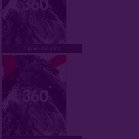
Nаш (Россия)
Nirvana
Original Virginia (Россия)
Сарма 360 25гр
Overdose (Россия)
Platinum Seven (ОАЭ)
Peter Ralf (Россия)
Puer (Россия)
Sapphire Crown (Россия)
Satyr (Россия)
Sebero (Россия)