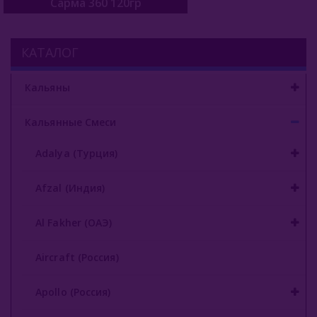
Serbetli (Турция)
Сарма 360 120гр
Social Smoke (США)
КАТАЛОГ
Spectrum Tobacco (Россия)
Кальяны
Starbuzz (США)
Starline (Россия)
Кальянные Смеси
Tangiers (США)
Adalya (Турция)
Trofimoffs (Россия)
Afzal (Индия)
Wild
Al Fakher (ОАЭ)
Ya Layl (ОАЭ)
Aircraft (Россия)
Сарма (Россия)
Apollo (Россия)
Сарма 25гр