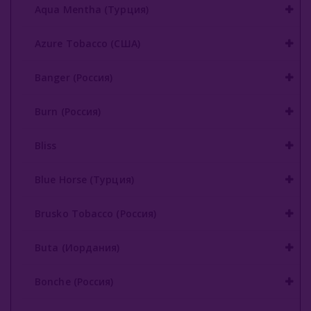
Сарма 40 Гр
Aqua Mentha (Турция)
Сарма 100 Гр
Azure Tobacco (США)
Сарма 200 Гр
Banger (Россия)
Сарма 360 25гр
Burn (Россия)
Сарма 360 120гр
Bliss
Северный (Россия)
Табак Шпаковского (Россия)
Blue Horse (Турция)
Хулиган (Россия)
Brusko Tobacco (Россия)
Энтузиаст (Россия)
Buta (Иордания)
Take (Россия)
Bonche (Россия)
Zumerret (США)