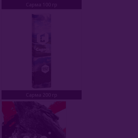
Сарма 100 гр
Gixom (Турция)
JAM (Россия)
Jent (Россия)
Jibiar (Турция)
Khalil Maamoon (Египет)
Lirra (Турция)
Malaki (ОАЭ)
Сарма 200 гр
MattPear (Россия)
Milano (Германия)
Must Have (Россия)
Nakhla (Египет)