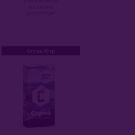
Buta (Иордания)
Bonche (Россия)
B3 (Россия)
Chabacco (Россия)
Сарма 40 гр
Daim (Турция)
DarkSide (Россия)
Deus (Россия)
Dogma (Россия)
Endorphin (Россия)
Fasil (Турция)
Fumari (США)