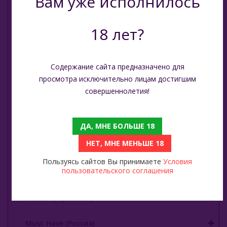
Вам уже исполнилось
JAM (Россия)
18 лет?
Jent (Россия)
Содержание сайта предназначено для
Jibiar (Турция)
просмотра исключительно лицам достигшим
совершеннолетия!
Khalil Maamoon (Египет)
Lirra (Турция)
ДА, МНЕ БОЛЬШЕ 18
НЕТ, МНЕ МЕНЬШЕ 18
Malaki (ОАЭ)
Пользуясь сайтов Вы принимаете
Условия
пользовательского соглашения
MattPear (Россия)
Milano (Германия)
Must Have (Россия)