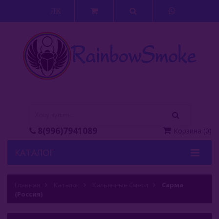
ЛК
8(996)7941089
Корзина
(
0
)
КАТАЛОГ
Кальяны
Главная
Каталог
Кальянные Смеси
Сарма
(Россия)
Кальянные Смеси
Adalya (Турция)