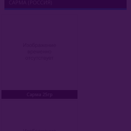
САРМА (РОССИЯ)
Afzal (Индия)
Al Fakher (ОАЭ)
Aircraft (Россия)
Apollo (Россия)
Aqua Mentha (Турция)
Azure Tobacco (США)
Banger (Россия)
Burn (Россия)
Сарма 25гр
Bliss
Blue Horse (Турция)
Brusko Tobacco (Россия)