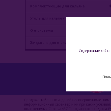
Комплектующие для кальяна
Уголь для кальяна
О е-системы
Жидкость для е-систем
Содержание сайта
Поль
Продажа табачных изделий несовершеннолетним л
информационный характер и ни при каких услови
положениями Статьи 437 Гражданского кодекса Р