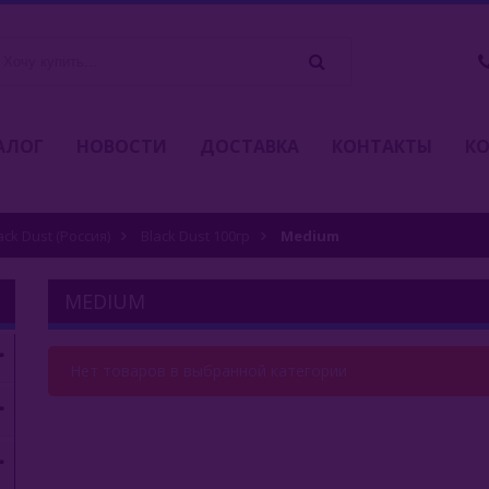
АЛОГ
НОВОСТИ
ДОСТАВКА
КОНТАКТЫ
К
ack Dust (Россия)
Black Dust 100гр
Medium
MEDIUM
Нет товаров в выбранной категории