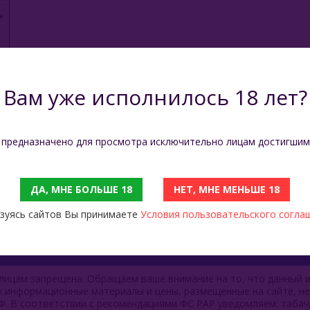
Вам уже исполнилось 18 лет?
 предназначено для просмотра исключительно лицам достигшим
ДА, МНЕ БОЛЬШЕ 18
НЕТ, МНЕ МЕНЬШЕ 18
зуясь сайтов Вы принимаете
Условия пользовательского согла
ицам запрещена. Обращаем ваше внимание на то, что данный и
ях информационные материалы и цены, размещенные на сайте, н
Ф. В соответствии с рекомендациями ФС РАР уведомляем: таба