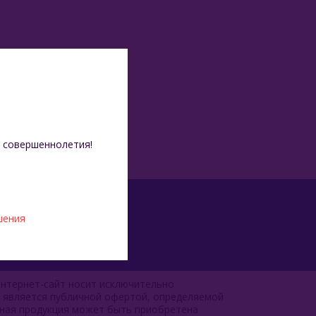
 совершеннолетия!
шения
нтернет-сайт носит исключительно
е является публичной офертой, определяемой
чная продукция может быть приобретена