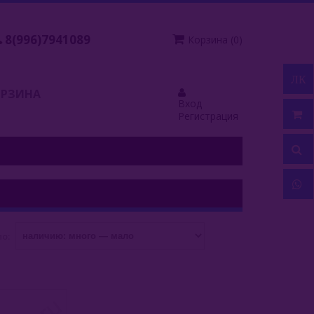
8(996)7941089
Корзина
(
0
)
ЛК
ОРЗИНА
Вход
Регистрация
о:
АЗ