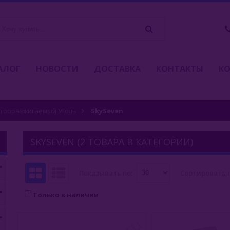
АЛОГ
НОВОСТИ
ДОСТАВКА
КОНТАКТЫ
К
троразжигаемый Уголь
SkySeven
SKYSEVEN (2 ТОВАРА В КАТЕГОРИИ)
Показывать по:
Сортировать п
Только в наличии
ПОД ЗАКАЗ
ПОД ЗАК