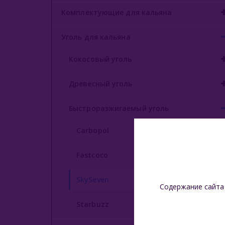
Комплектующие для кальяна
Уголь для кальяна
Кокосовый уголь
Древесный уголь
Быстроразжигаемый уголь
Carbopol
Fastcoco
SkySeven
Содержание сайта
Starbuzz