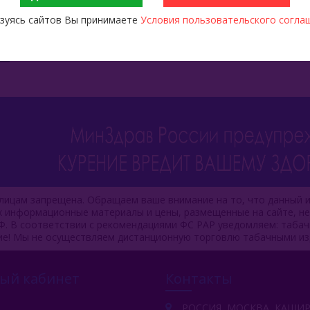
зуясь сайтов Вы принимаете
Условия пользовательского согла
ицам запрещена. Обращаем ваше внимание на то, что данный и
ях информационные материалы и цены, размещенные на сайте, н
Ф. В соответствии с рекомендациями ФС РАР уведомляем: таба
ие! Мы не осуществляем дистанционную торговлю табачными из
ый кабинет
Контакты
РОССИЯ, МОСКВА, КАШИ