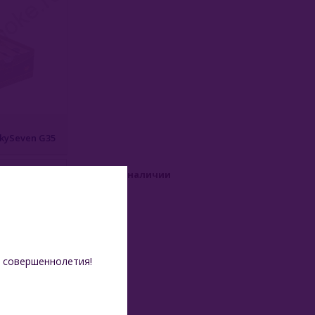
kySeven G35
Только в наличии
 совершеннолетия!