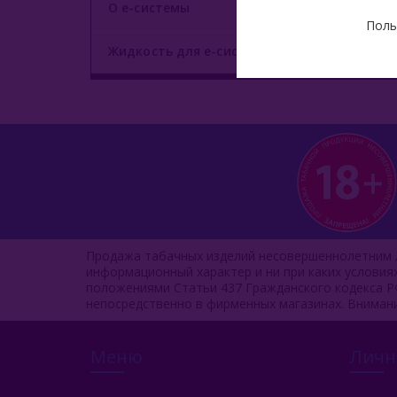
О е-системы
Поль
Жидкость для е-систем
Продажа табачных изделий несовершеннолетним л
информационный характер и ни при каких услови
положениями Статьи 437 Гражданского кодекса Р
непосредственно в фирменных магазинах. Вниман
Меню
Личн