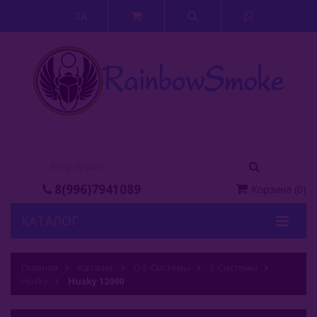
ЛК
8(996)7941089
Корзина
(
0
)
КАТАЛОГ
Кальяны
Главная
Каталог
О Е-Системы
Е-Системы
Husky
Кальянные Смеси
Husky 12000
Аксессуары Для Кальяна