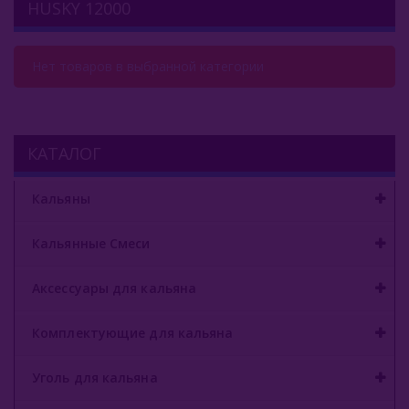
HUSKY 12000
Комплектующие Для Кальяна
Уголь Для Кальяна
Нет товаров в выбранной категории
О Е-Системы
Е-Системы
КАТАЛОГ
Chillax
Кальяны
Elf Bar
Кальянные Смеси
Duall
Аксессуары для кальяна
Funky Lands
Halo Vapor
Комплектующие для кальяна
HQD
Уголь для кальяна
KangerTech