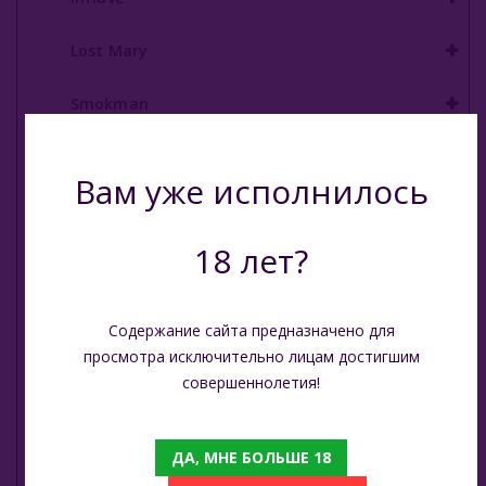
E - Кальяны
Lost Mary
Жидкость Для Е-Систем
Smokman
Switch Extra
Вам уже исполнилось
UDN
18 лет?
Puffmi
Plonq
Содержание сайта предназначено для
просмотра исключительно лицам достигшим
Vozol
совершеннолетия!
Waka
ДА, МНЕ БОЛЬШЕ 18
ХОТСПОТ Север