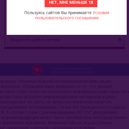
НЕТ, МНЕ МЕНЬШЕ 18
Viento VT15000
Пользуясь сайтов Вы принимаете
Условия
пользовательского соглашения
E - кальяны
Жидкость для е-систем
Продажа табачных изделий несовершеннолетним лицам
запрещена. Обращаем ваше внимание на то, что данный
интернет-сайт носит исключительно информационный характер 
ни при каких условиях информационные материалы и цены,
размещенные на сайте, не является публичной офертой,
определяемой положениями Статьи 437 Гражданского кодекса
РФ. В соответствии с рекомендациями ФС РАР уведомляем:
табачная продукция может быть приобретена непосредственно
в фирменных магазинах. Внимание! Мы не осуществляем
дистанционную торговлю табачными изделиями.