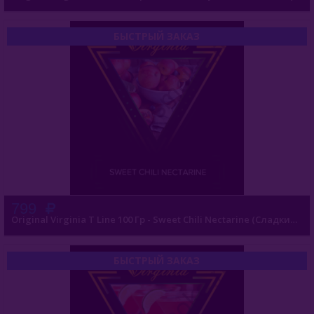
Buta (Иордания)
БЫСТРЫЙ ЗАКАЗ
Bonche (Россия)
B3 (Россия)
Chabacco (Россия)
Daim (Турция)
DarkSide (Россия)
Deus (Россия)
799
Original Virginia T Line 100 Гр - Sweet Chili Nectarine (Сладкий Нектарин Чили)
Dogma (Россия)
Endorphin (Россия)
БЫСТРЫЙ ЗАКАЗ
Fasil (Турция)
Fumari (США)