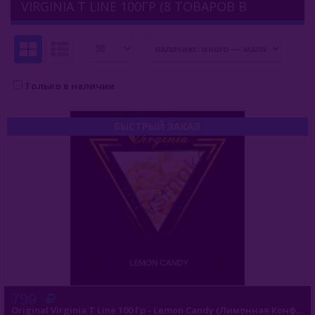
VIRGINIA T LINE 100ГР (8 ТОВАРОВ В
Afzal (Индия)
КАТЕГОРИИ)
Al Fakher (ОАЭ)
Aircraft (Россия)
Только в наличии
Apollo (Россия)
БЫСТРЫЙ ЗАКАЗ
Aqua Mentha (Турция)
Azure Tobacco (США)
Banger (Россия)
Burn (Россия)
Bliss
Blue Horse (Турция)
799
Brusko Tobacco (Россия)
Original Virginia T Line 100 Гр - Lemon Candy (Лимонная Конфета)