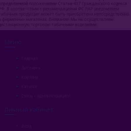
определяемой положениями Статьи 437 Гражданского кодекса
РФ. В соответствии с рекомендациями ФС РАР уведомляем:
табачная продукция может быть приобретена непосредственно
в фирменных магазинах. Внимание! Мы не осуществляем
дистанционную торговлю табачными изделиями.
Меню
Главная
Доставка
Корзина
Каталог
Связь с администрацией
Личный кабинет
Вход