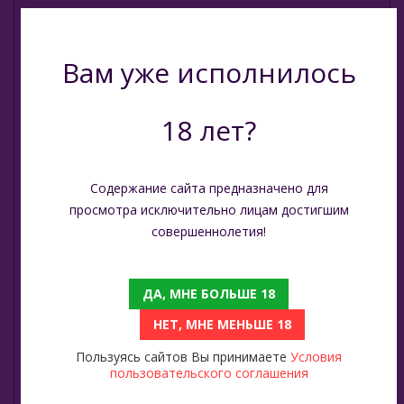
Bonche (Россия)
Вам уже исполнилось
B3 (Россия)
Chabacco (Россия)
18 лет?
Daim (Турция)
Содержание сайта предназначено для
DarkSide (Россия)
просмотра исключительно лицам достигшим
совершеннолетия!
Deus (Россия)
Dogma (Россия)
ДА, МНЕ БОЛЬШЕ 18
НЕТ, МНЕ МЕНЬШЕ 18
Endorphin (Россия)
Пользуясь сайтов Вы принимаете
Условия
пользовательского соглашения
Fasil (Турция)