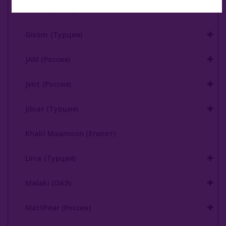
Fumari (США)
Gixom (Турция)
JAM (Россия)
Jent (Россия)
Jibiar (Турция)
Khalil Maamoon (Египет)
Lirra (Турция)
Malaki (ОАЭ)
MattPear (Россия)