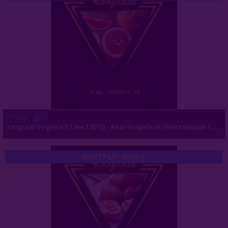
Overdose (Россия)
Platinum Seven (ОАЭ)
Peter Ralf (Россия)
Puer (Россия)
Sapphire Crown (Россия)
Satyr (Россия)
799
Sebero (Россия)
Original Virginia T Line 100 Гр - Real Grapefruit (Настоящий Грейпфрут)
Serbetli (Турция)
БЫСТРЫЙ ЗАКАЗ
Social Smoke (США)
Spectrum Tobacco (Россия)
Starbuzz (США)