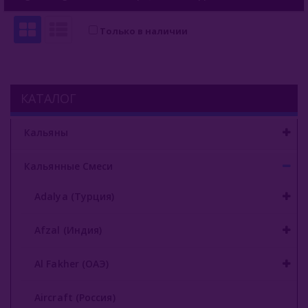
Zumerret (США)
Только в наличии
БАЗА (Россия)
Аксессуары Для Кальяна
Комплектующие Для Кальяна
КАТАЛОГ
Уголь Для Кальяна
Кальяны
О Е-Системы
Кальянные Смеси
Жидкость Для Е-Систем
Adalya (Турция)
Afzal (Индия)
Al Fakher (ОАЭ)
Aircraft (Россия)