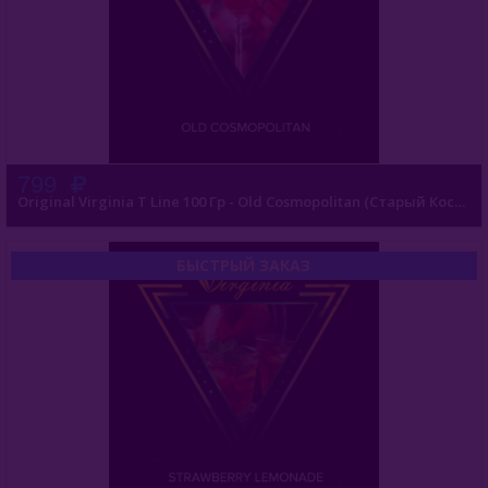
Gixom (Турция)
JAM (Россия)
Jent (Россия)
Jibiar (Турция)
799
Original Virginia T Line 100 Гр - Old Cosmopolitan (Старый Космополитэн)
Khalil Maamoon (Египет)
Lirra (Турция)
БЫСТРЫЙ ЗАКАЗ
Malaki (ОАЭ)
MattPear (Россия)
Milano (Германия)
Must Have (Россия)
Nakhla (Египет)