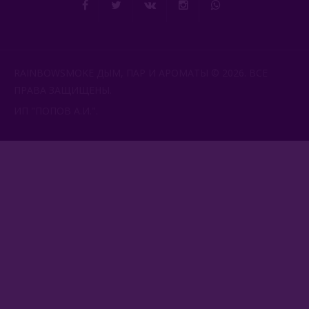
RAINBOWSMOKE ДЫМ, ПАР И АРОМАТЫ © 2026. ВСЕ
ПРАВА ЗАЩИЩЕНЫ.
ИП "ПОПОВ А.И.".