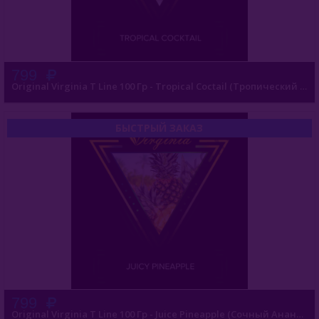
Starline (Россия)
Tangiers (США)
Trofimoffs (Россия)
799
Original Virginia T Line 100 Гр - Tropical Coctail (Тропический Коктейль)
Wild
Ya Layl (ОАЭ)
БЫСТРЫЙ ЗАКАЗ
Сарма (Россия)
Северный (Россия)
Табак Шпаковского (Россия)
Хулиган (Россия)
Энтузиаст (Россия)
Take (Россия)
799
Original Virginia T Line 100 Гр - Juice Pineapple (Сочный Ананас)