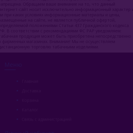
запрещена. Обращаем ваше внимание на то, что данный
интернет-сайт носит исключительно информационный характер 
ни при каких условиях информационные материалы и цены,
размещенные на сайте, не является публичной офертой,
определяемой положениями Статьи 437 Гражданского кодекса
РФ. В соответствии с рекомендациями ФС РАР уведомляем:
табачная продукция может быть приобретена непосредственно
в фирменных магазинах. Внимание! Мы не осуществляем
дистанционную торговлю табачными изделиями.
Меню
Главная
Доставка
Корзина
Каталог
Связь с администрацией