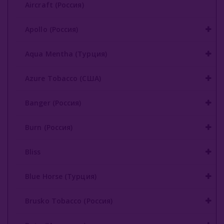
Aircraft (Россия)
Buta (Иордания)
Apollo (Россия)
Bonche (Россия)
Aqua Mentha (Турция)
B3 (Россия)
Azure Tobacco (США)
Chabacco (Россия)
Daim (Турция)
Banger (Россия)
DarkSide (Россия)
Burn (Россия)
Deus (Россия)
Bliss
Dogma (Россия)
Blue Horse (Турция)
Endorphin (Россия)
Brusko Tobacco (Россия)
Fasil (Турция)
Fumari (США)