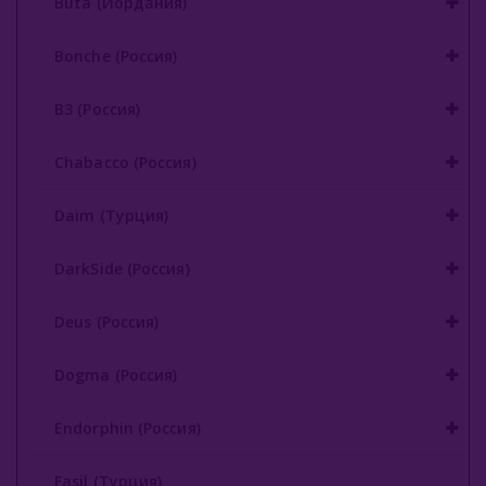
Buta (Иордания)
Gixom (Турция)
Bonche (Россия)
JAM (Россия)
B3 (Россия)
Jent (Россия)
Chabacco (Россия)
Jibiar (Турция)
Daim (Турция)
Khalil Maamoon (Египет)
Lirra (Турция)
DarkSide (Россия)
Malaki (ОАЭ)
Deus (Россия)
MattPear (Россия)
Dogma (Россия)
Milano (Германия)
Endorphin (Россия)
Must Have (Россия)
Fasil (Турция)
Nakhla (Египет)