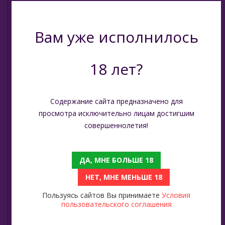
Starbuzz (США)
Classic 250гр
Starline (Россия)
Вам уже исполнилось
Sheherazade
Tangiers (США)
Nаш (Россия)
18 лет?
Trofimoffs (Россия)
Wild
Nirvana
Содержание сайта предназначено для
Ya Layl (ОАЭ)
Original Virginia (Россия)
просмотра исключительно лицам достигшим
совершеннолетия!
Сарма (Россия)
Overdose (Россия)
Северный (Россия)
ДА, МНЕ БОЛЬШЕ 18
Platinum Seven (ОАЭ)
Табак Шпаковского (Россия)
НЕТ, МНЕ МЕНЬШЕ 18
Peter Ralf (Россия)
Хулиган (Россия)
Пользуясь сайтов Вы принимаете
Условия
пользовательского соглашения
Энтузиаст (Россия)
Puer (Россия)