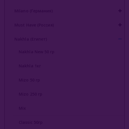
Original Virginia (Россия)
Milano (Германия)
Overdose (Россия)
Platinum Seven (ОАЭ)
Must Have (Россия)
Peter Ralf (Россия)
Nakhla (Египет)
Puer (Россия)
Nakhla New 50 гр
Sapphire Crown (Россия)
Nakhla 1кг
Satyr (Россия)
Mizo 50 гр
Sebero (Россия)
Mizo 250 гр
Serbetli (Турция)
Social Smoke (США)
Mix
Spectrum Tobacco (Россия)
Classic 50гр