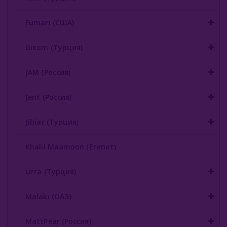
Nakhla New 50 Гр
Fumari (США)
Nakhla 1кг
Gixom (Турция)
Mizo 50 Гр
JAM (Россия)
Mizo 250 Гр
Jent (Россия)
Mix
Jibiar (Турция)
Classic 50гр
Classic 250гр
Khalil Maamoon (Египет)
Sheherazade
Lirra (Турция)
Nаш (Россия)
Malaki (ОАЭ)
Nirvana
MattPear (Россия)