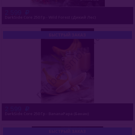
2 599
JAM (Россия)
DarkSide Core 250 Гр - Wild Forest (Дикий Лес)
Jent (Россия)
БЫСТРЫЙ ЗАКАЗ
Jibiar (Турция)
Khalil Maamoon (Египет)
Lirra (Турция)
Malaki (ОАЭ)
MattPear (Россия)
Milano (Германия)
2 599
Must Have (Россия)
DarkSide Core 250 Гр - BananaPapa (Банан)
Nakhla (Египет)
БЫСТРЫЙ ЗАКАЗ