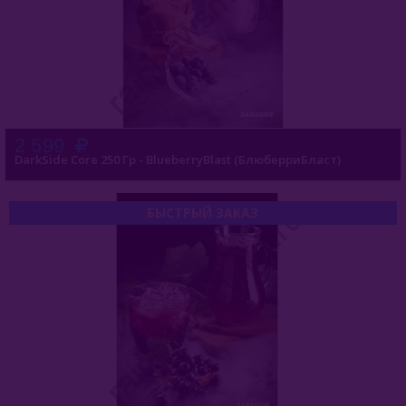
2 599
DarkSide Core 250 Гр - BlueberryBlast (БлюберриБласт)
БЫСТРЫЙ ЗАКАЗ