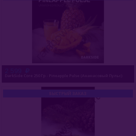
Nаш (Россия)
Nirvana
Original Virginia (Россия)
Overdose (Россия)
Platinum Seven (ОАЭ)
Peter Ralf (Россия)
2 599
Puer (Россия)
DarkSide Core 250 Гр - Pineapple Pulse (Ананасовый Пульс)
Sapphire Crown (Россия)
БЫСТРЫЙ ЗАКАЗ
Satyr (Россия)
Sebero (Россия)
Serbetli (Турция)