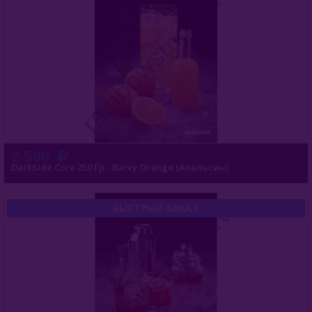
2 599
DarkSide Core 250 Гр - Barvy Orange (Апельсин)
БЫСТРЫЙ ЗАКАЗ