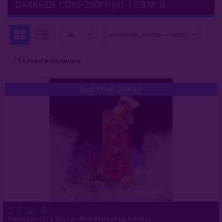
DARKSIDE CORE 250ГР (81 ТОВАР В
Afzal (Индия)
КАТЕГОРИИ)
Al Fakher (ОАЭ)
Aircraft (Россия)
Только в наличии
Apollo (Россия)
БЫСТРЫЙ ЗАКАЗ
Aqua Mentha (Турция)
Azure Tobacco (США)
Banger (Россия)
Burn (Россия)
Bliss
Blue Horse (Турция)
2 599
DarkSide Core 250 Гр - Red Alert (Ред Алерт)
Brusko Tobacco (Россия)