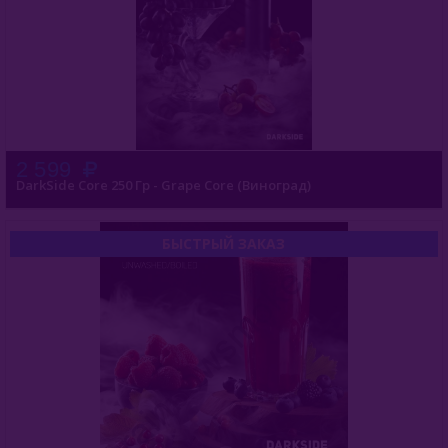
DarkSide Xperience 30гр
DarkSide Xperience 120гр
DarkSide Xperience 250гр
DarkSide Sabotage 30гр
2 599
DarkSide Core 250 Гр - Grape Core (Виноград)
DarkSide Sabotage 250гр
Deus (Россия)
БЫСТРЫЙ ЗАКАЗ
Dogma (Россия)
Endorphin (Россия)
Fasil (Турция)
Fumari (США)
Gixom (Турция)