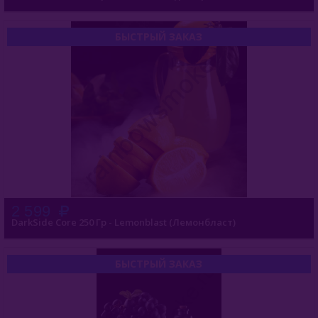
Buta (Иордания)
БЫСТРЫЙ ЗАКАЗ
Bonche (Россия)
B3 (Россия)
Chabacco (Россия)
Daim (Турция)
DarkSide (Россия)
DarkSide Core 100гр
2 599
DarkSide Core 250 Гр - Lemonblast (Лемонбласт)
DarkSide Core 250гр
DarkSide Core 30гр
БЫСТРЫЙ ЗАКАЗ
DS Shot 30 Гр
DS Shot 120 Гр