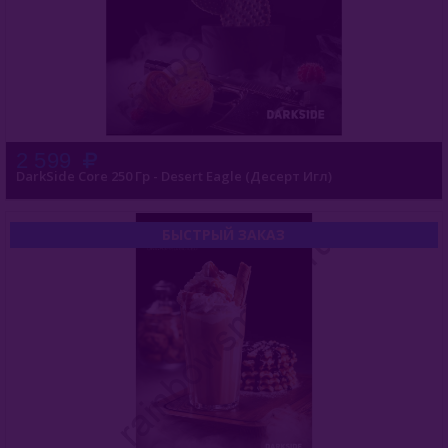
2 599
DarkSide Core 250 Гр - Desert Eagle (Десерт Игл)
БЫСТРЫЙ ЗАКАЗ