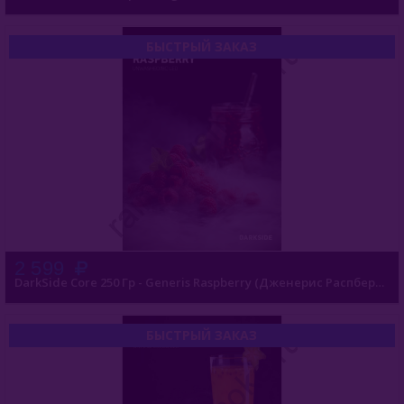
Хулиган (Россия)
Энтузиаст (Россия)
БЫСТРЫЙ ЗАКАЗ
Take (Россия)
Zumerret (США)
БАЗА (Россия)
Аксессуары Для Кальяна
Комплектующие Для Кальяна
2 599
Уголь Для Кальяна
DarkSide Core 250 Гр - Generis Raspberry (Дженерис Распберри)
О Е-Системы
БЫСТРЫЙ ЗАКАЗ
Жидкость Для Е-Систем