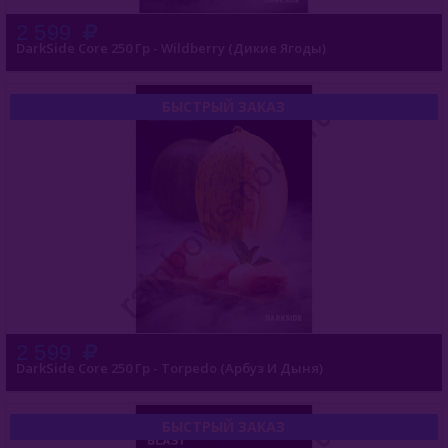
2 599
DarkSide Core 250 Гр - Wildberry (Дикие Ягоды)
БЫСТРЫЙ ЗАКАЗ
2 599
DarkSide Core 250 Гр - Torpedo (Арбуз И Дыня)
БЫСТРЫЙ ЗАКАЗ