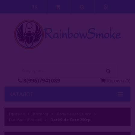
ЛК
8(996)7941089
Корзина
(
0
)
КАТАЛОГ
Кальяны
Главная
Каталог
Кальянные Смеси
DarkSide (Россия)
Кальянные Смеси
DarkSide Core 250гр
Adalya (Турция)