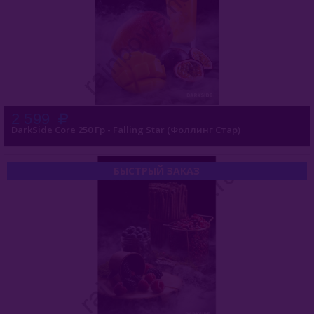
2 599
DarkSide Core 250 Гр - Falling Star (Фоллинг Стар)
БЫСТРЫЙ ЗАКАЗ