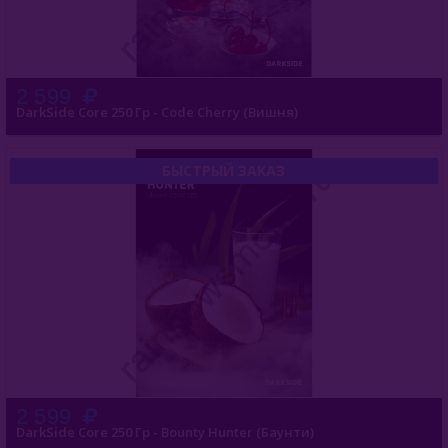
2 599
DarkSide Core 250 Гр - Code Cherry (Вишня)
БЫСТРЫЙ ЗАКАЗ
2 599
DarkSide Core 250 Гр - Bounty Hunter (Баунти)