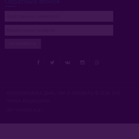
Обратный звонок
ОТПРАВИТЬ
RAINBOWSMOKE ДЫМ, ПАР И АРОМАТЫ © 2026. ВСЕ
ПРАВА ЗАЩИЩЕНЫ.
ИП "ПОПОВ А.И.".