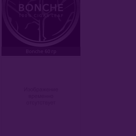
Buta (Иордания)
Bonche (Россия)
Bonche 30 Гр
Bonche 60 Гр
Bonche 60 гр
Bonche 120гр
B3 (Россия)
Chabacco (Россия)
Daim (Турция)
DarkSide (Россия)
Deus (Россия)
Dogma (Россия)