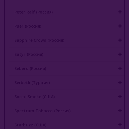
Peter Ralf (Россия)
Puer (Россия)
Sapphire Crown (Россия)
Satyr (Россия)
Sebero (Россия)
Serbetli (Турция)
Social Smoke (США)
Spectrum Tobacco (Россия)
Starbuzz (США)