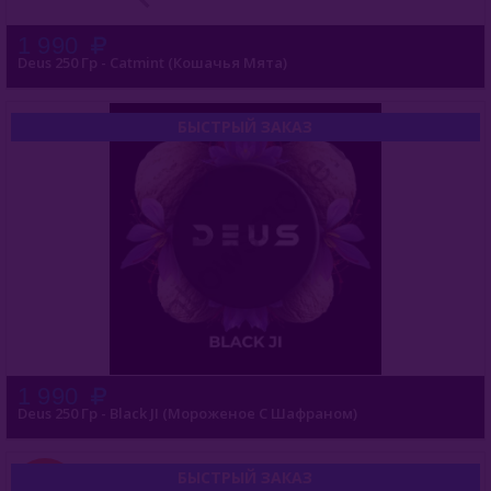
1 990
MattPear (Россия)
Deus 250 Гр - Catmint (Кошачья Мята)
Milano (Германия)
БЫСТРЫЙ ЗАКАЗ
Must Have (Россия)
Nakhla (Египет)
Nаш (Россия)
Nirvana
Original Virginia (Россия)
Overdose (Россия)
1 990
Platinum Seven (ОАЭ)
Deus 250 Гр - Black JI (Мороженое С Шафраном)
Peter Ralf (Россия)
БЫСТРЫЙ ЗАКАЗ
НОВИНКА