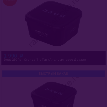
Puer (Россия)
Sapphire Crown (Россия)
Satyr (Россия)
Sebero (Россия)
Serbetli (Турция)
Social Smoke (США)
1 990
Spectrum Tobacco (Россия)
Deus 250 Гр - Orange Tic Tac (Апельсиновое Драже)
Starbuzz (США)
БЫСТРЫЙ ЗАКАЗ
Starline (Россия)
Tangiers (США)
Trofimoffs (Россия)