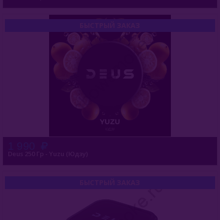
Buta (Иордания)
БЫСТРЫЙ ЗАКАЗ
Bonche (Россия)
B3 (Россия)
Chabacco (Россия)
Daim (Турция)
DarkSide (Россия)
Deus (Россия)
1 990
Deus 250 Гр - Yuzu (Юдзу)
Deus 30гр
Deus 100гр
БЫСТРЫЙ ЗАКАЗ
Deus 250гр
Deus Perfume 40гр