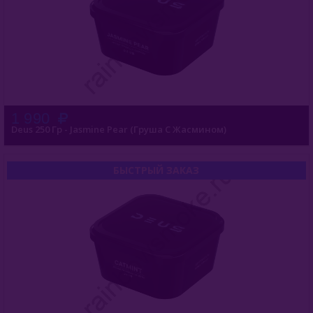
Dogma (Россия)
Endorphin (Россия)
Fasil (Турция)
Fumari (США)
1 990
Deus 250 Гр - Jasmine Pear (Груша С Жасмином)
Gixom (Турция)
JAM (Россия)
БЫСТРЫЙ ЗАКАЗ
Jent (Россия)
Jibiar (Турция)
Khalil Maamoon (Египет)
Lirra (Турция)
Malaki (ОАЭ)