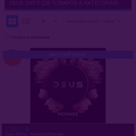
DEUS 250ГР (28 ТОВАРОВ В КАТЕГОРИИ)
Afzal (Индия)
Al Fakher (ОАЭ)
Aircraft (Россия)
Только в наличии
Apollo (Россия)
БЫСТРЫЙ ЗАКАЗ
НОВИНКА
Aqua Mentha (Турция)
Azure Tobacco (США)
Banger (Россия)
Burn (Россия)
Bliss
Blue Horse (Турция)
1 990
Deus 250 Гр - Peonies (Пионы)
Brusko Tobacco (Россия)