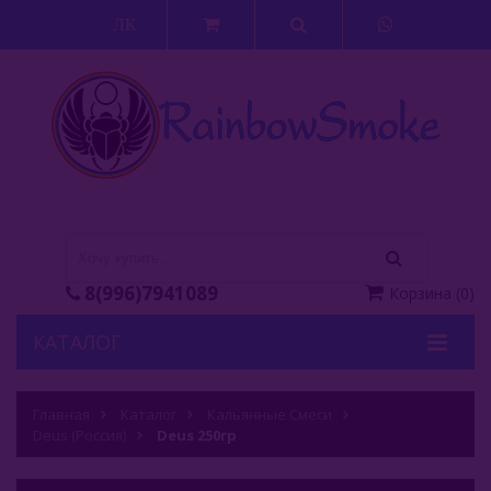
ЛК
8(996)7941089
Корзина
(
0
)
КАТАЛОГ
Кальяны
Главная
Каталог
Кальянные Смеси
Deus (Россия)
Кальянные Смеси
Deus 250гр
Adalya (Турция)