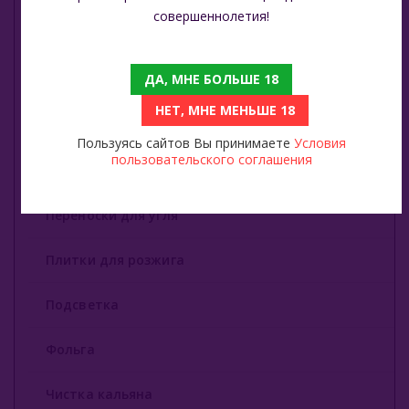
совершеннолетия!
Колпаки
ДА, МНЕ БОЛЬШЕ 18
Мелассоуловители
НЕТ, МНЕ МЕНЬШЕ 18
Мундштуки
Пользуясь сайтов Вы принимаете
Условия
пользовательского соглашения
Охлаждение
Переноски для угля
Плитки для розжига
Подсветка
Фольга
Чистка кальяна