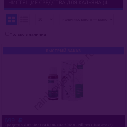
ЧИСТЯЩИЕ СРЕДСТВА ДЛЯ КАЛЬЯНА (4
Держатель Шланга
ТОВАРА В КАТЕГОРИИ)
Калауды
Колпаки
Только в наличии
Мелассоуловители
БЫСТРЫЙ ЗАКАЗ
Мундштуки
Охлаждение
Переноски Для Угля
Плитки Для Розжига
Подсветка
Фольга
699
Средство Для Чистки Кальяна 50 Мл - Nilitex (Нилитекс)
Чистка Кальяна