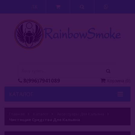
ЛК
8(996)7941089
Корзина
(
0
)
КАТАЛОГ
Кальяны
Главная
Каталог
Аксессуары Для Кальяна
Чистящие Средства Для Кальяна
Кальянные Смеси
Аксессуары Для Кальяна