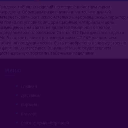
Продажа табачных изделий несовершеннолетним лицам
запрещена. Обращаем ваше внимание на то, что данный
интернет-сайт носит исключительно информационный характер 
ни при каких условиях информационные материалы и цены,
размещенные на сайте, не является публичной офертой,
определяемой положениями Статьи 437 Гражданского кодекса
РФ. В соответствии с рекомендациями ФС РАР уведомляем:
табачная продукция может быть приобретена непосредственно
в фирменных магазинах. Внимание! Мы не осуществляем
дистанционную торговлю табачными изделиями.
Меню
Главная
Доставка
Корзина
Каталог
Связь с администрацией