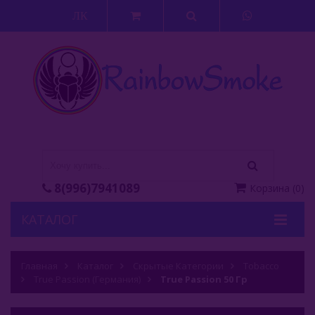
ЛК
8(996)7941089
Корзина
(
0
)
КАТАЛОГ
Кальяны
Главная
Каталог
Скрытые Категории
Tobacco
Кальянные Смеси
True Passion (Германия)
True Passion 50 Гр
Аксессуары Для Кальяна