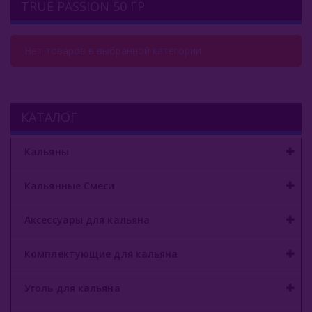
TRUE PASSION 50 ГР
Комплектующие Для Кальяна
Уголь Для Кальяна
Нет товаров в выбранной категории
О Е-Системы
Жидкость Для Е-Систем
КАТАЛОГ
Кальяны
Кальянные Смеси
Аксессуары для кальяна
Комплектующие для кальяна
Уголь для кальяна