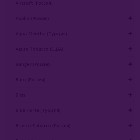
Aircraft (Россия)
Buta (Иордания)
Apollo (Россия)
Bonche (Россия)
Aqua Mentha (Турция)
B3 (Россия)
Azure Tobacco (США)
Chabacco (Россия)
Daim (Турция)
Banger (Россия)
DarkSide (Россия)
Burn (Россия)
Deus (Россия)
Bliss
Dogma (Россия)
Blue Horse (Турция)
Endorphin (Россия)
Brusko Tobacco (Россия)
Fasil (Турция)
Fumari (США)