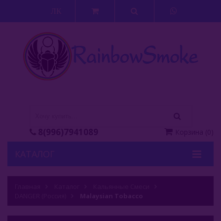
ЛК
8(996)7941089
Корзина
(
0
)
КАТАЛОГ
Кальяны
Главная
Каталог
Кальянные Смеси
DANGER (Россия)
Кальянные Смеси
Malaysian Tobacco
Adalya (Турция)