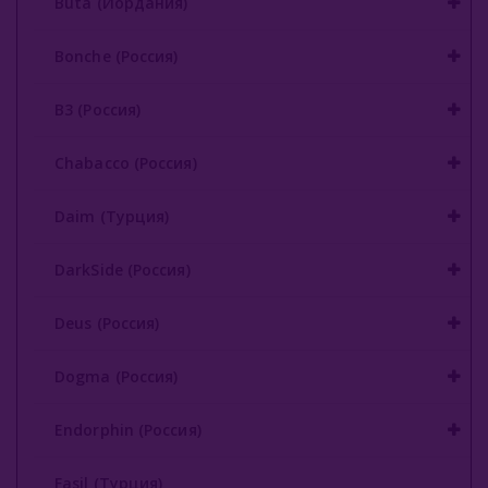
Buta (Иордания)
Gixom (Турция)
Bonche (Россия)
JAM (Россия)
B3 (Россия)
Jent (Россия)
Chabacco (Россия)
Jibiar (Турция)
Daim (Турция)
Khalil Maamoon (Египет)
Lirra (Турция)
DarkSide (Россия)
Malaki (ОАЭ)
Deus (Россия)
MattPear (Россия)
Dogma (Россия)
Milano (Германия)
Endorphin (Россия)
Must Have (Россия)
Fasil (Турция)
Nakhla (Египет)