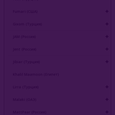
Nаш (Россия)
Fumari (США)
Nirvana
Gixom (Турция)
Original Virginia (Россия)
JAM (Россия)
Overdose (Россия)
Jent (Россия)
Platinum Seven (ОАЭ)
Jibiar (Турция)
Peter Ralf (Россия)
Puer (Россия)
Khalil Maamoon (Египет)
Sapphire Crown (Россия)
Lirra (Турция)
Satyr (Россия)
Malaki (ОАЭ)
Sebero (Россия)
MattPear (Россия)