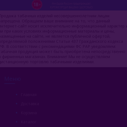
Продажа табачных изделий несовершеннолетним лицам
запрещена. Обращаем ваше внимание на то, что данный
интернет-сайт носит исключительно информационный характер 
ни при каких условиях информационные материалы и цены,
размещенные на сайте, не является публичной офертой,
определяемой положениями Статьи 437 Гражданского кодекса
РФ. В соответствии с рекомендациями ФС РАР уведомляем:
табачная продукция может быть приобретена непосредственно
в фирменных магазинах. Внимание! Мы не осуществляем
дистанционную торговлю табачными изделиями.
Меню
Главная
Доставка
Корзина
Каталог