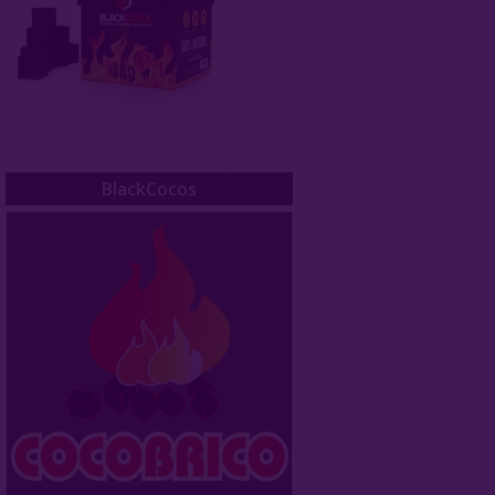
Cocopower
Crown
Formula
Ecocha
BlackCocos
Escobar
8 Bit
Shaman
Taboo
Oasis
Qoco Turbo
Zeus