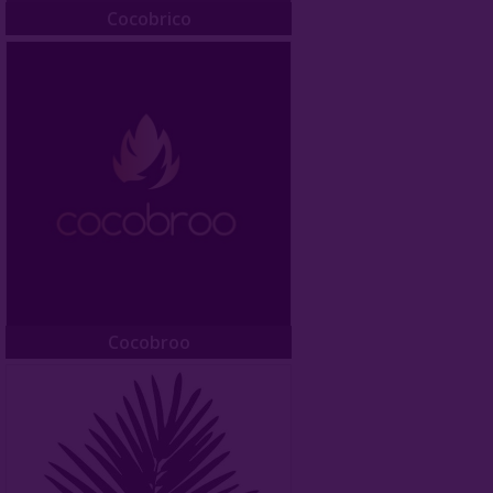
Cocobrico
Углище
Древесный Уголь
Быстроразжигаемый Уголь
О Е-Системы
Жидкость Для Е-Систем
Cocobroo