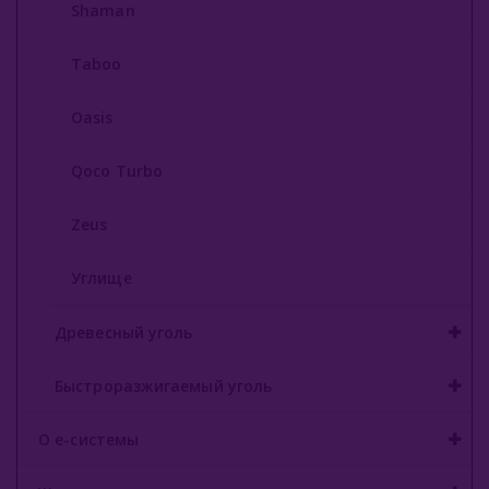
Shaman
Taboo
Oasis
Qoco Turbo
Zeus
Углище
Древесный уголь
Быстроразжигаемый уголь
О е-системы