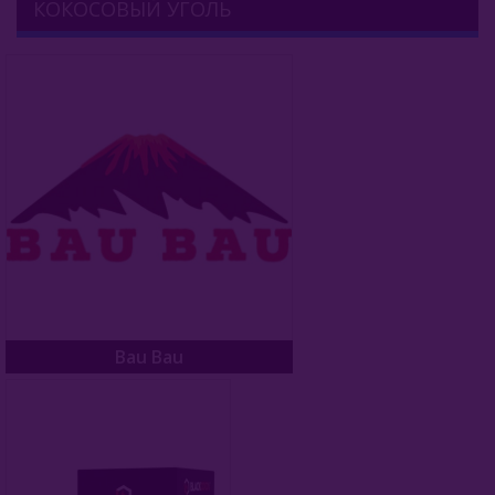
КОКОСОВЫЙ УГОЛЬ
Комплектующие Для Кальяна
Уголь Для Кальяна
Кокосовый Уголь
Bau Bau
BlackCocos
Cocobrico
Cocobroo
Cocoloco
Bau Bau
Coco Cube
Coco Mammut
Coco Nara