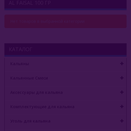
AL FAISAL 100 ГР
Комплектующие Для Кальяна
Уголь Для Кальяна
Нет товаров в выбранной категории
О Е-Системы
Жидкость Для Е-Систем
КАТАЛОГ
Кальяны
Кальянные Смеси
Аксессуары для кальяна
Комплектующие для кальяна
Уголь для кальяна