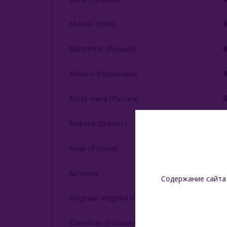
Malaki (ОАЭ)
MattPear (Россия)
Milano (Германия)
Must Have (Россия)
Nakhla (Египет)
Nаш (Россия)
Nirvana
Содержание сайта
Original Virginia (Россия)
Overdose (Россия)