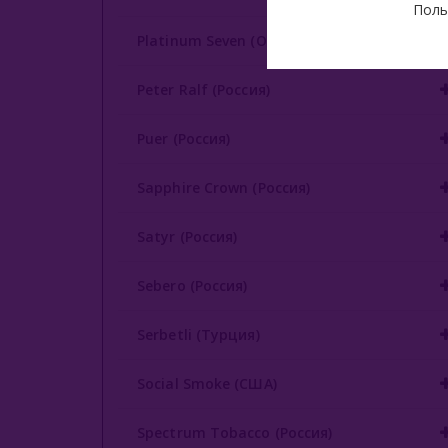
Поль
Platinum Seven (ОАЭ)
Peter Ralf (Россия)
Puer (Россия)
Sapphire Crown (Россия)
Satyr (Россия)
Sebero (Россия)
Serbetli (Турция)
Social Smoke (США)
Spectrum Tobacco (Россия)