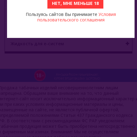
НЕТ, МНЕ МЕНЬШЕ 18
Уголь для кальяна
Пользуясь сайтов Вы принимаете
Условия
пользовательского соглашения
О е-системы
Жидкость для е-систем
Продажа табачных изделий несовершеннолетним лицам
запрещена. Обращаем ваше внимание на то, что данный
интернет-сайт носит исключительно информационный характер 
ни при каких условиях информационные материалы и цены,
размещенные на сайте, не является публичной офертой,
определяемой положениями Статьи 437 Гражданского кодекса
РФ. В соответствии с рекомендациями ФС РАР уведомляем:
табачная продукция может быть приобретена непосредственно
в фирменных магазинах. Внимание! Мы не осуществляем