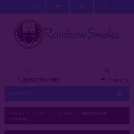
ЛК
8(996)7941089
Корзина
(
0
)
КАТАЛОГ
Кальяны
Главная
Каталог
Кальяны
First Hookah
(Россия)
Alpha (Россия)
Acrylic Box (Россия)