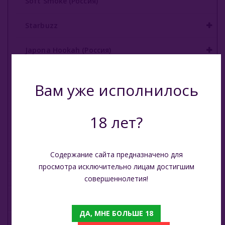
Soft Smoke (Россия)
О Е-Системы
Starbuzz
Жидкость Для Е-Систем
Japona Hookah (Россия)
Union Hookah (Россия)
Вам уже исполнилось
Volcano (Россия)
18 лет?
Vesper (Россия)
На Грани (Россия)
Содержание сайта предназначено для
просмотра исключительно лицам достигшим
Кальянные Смеси
совершеннолетия!
Аксессуары для кальяна
ДА, МНЕ БОЛЬШЕ 18
Комплектующие для кальяна