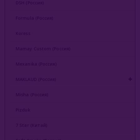
DSH (Россия)
Soft Smoke (Россия)
Formula (Россия)
Starbuzz
Koress
Japona Hookah (Россия)
Mamay Custom (Россия)
Union Hookah (Россия)
Volcano (Россия)
Mexanika (Россия)
Vesper (Россия)
MAKLAUD (Россия)
На Грани (Россия)
Misha (Россия)
Кальянные Смеси
Pizduk
Аксессуары Для Кальяна
7 Star (Китай)
Комплектующие Для Кальяна
Уголь Для Кальяна