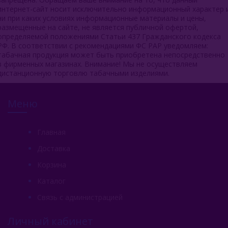
интернет-сайт носит исключительно информационный характер 
ни при каких условиях информационные материалы и цены,
размещенные на сайте, не является публичной офертой,
определяемой положениями Статьи 437 Гражданского кодекса
РФ. В соответствии с рекомендациями ФС РАР уведомляем:
табачная продукция может быть приобретена непосредственно
в фирменных магазинах. Внимание! Мы не осуществляем
дистанционную торговлю табачными изделиями.
Меню
Главная
Доставка
Корзина
Каталог
Связь с администрацией
Личный кабинет