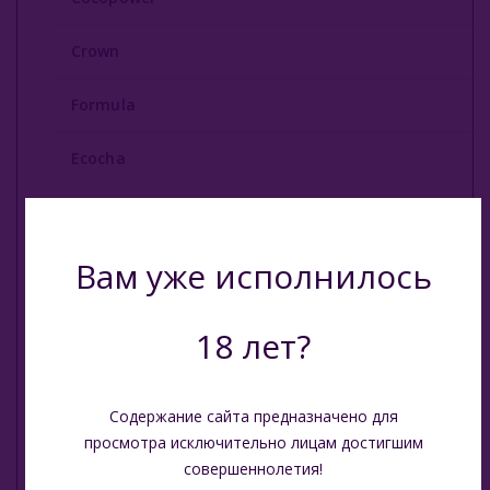
Углище
Crown
Древесный Уголь
Formula
Быстроразжигаемый Уголь
Ecocha
О Е-Системы
Escobar
Жидкость Для Е-Систем
Вам уже исполнилось
8 bit
Shaman
18 лет?
Taboo
Содержание сайта предназначено для
Oasis
просмотра исключительно лицам достигшим
совершеннолетия!
Qoco Turbo