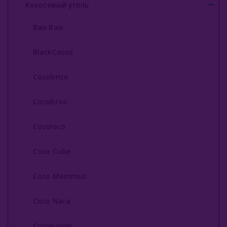
Кокосовый уголь
Cocopower
Bau Bau
Crown
BlackCocos
Formula
Cocobrico
Ecocha
Escobar
Cocobroo
8 Bit
Cocoloco
Shaman
Coco Cube
Taboo
Coco Mammut
Oasis
Coco Nara
Qoco Turbo
Zeus
Cocopower