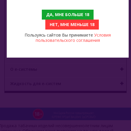
Zeus
ДА, МНЕ БОЛЬШЕ 18
НЕТ, МНЕ МЕНЬШЕ 18
Углище
Пользуясь сайтов Вы принимаете
Условия
пользовательского соглашения
Древесный уголь
Быстроразжигаемый уголь
О е-системы
Жидкость для е-систем
Продажа табачных изделий несовершеннолетним лицам
запрещена. Обращаем ваше внимание на то, что данный