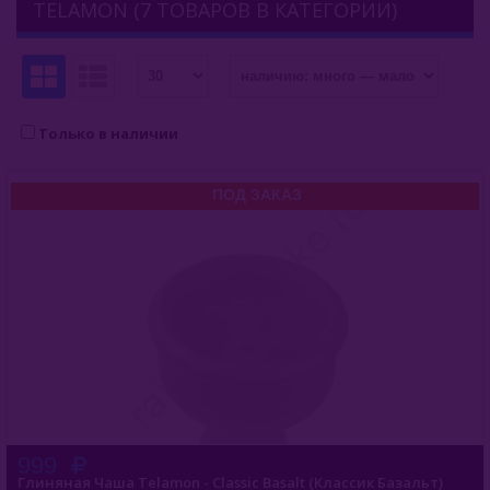
TELAMON (7 ТОВАРОВ В КАТЕГОРИИ)
Комплектующие Для Кальяна
Блюдца
Колбы
Только в наличии
Разные Мелочи
ПОД ЗАКАЗ
Уплотнители
Чаши
Alpha Bowl
Art Bar
Bonche
Облако
999
Глиняная Чаша Telamon - Classic Basalt (Классик Базальт)
Don Bowl