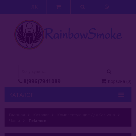
ЛК
8(996)7941089
Корзина
(
0
)
КАТАЛОГ
Кальяны
Главная
Каталог
Комплектующие Для Кальяна
Чаши
Кальянные Смеси
Telamon
Аксессуары Для Кальяна