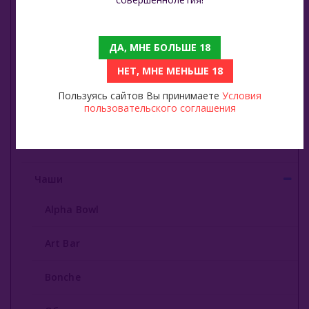
Комплектующие для кальяна
Блюдца
ДА, МНЕ БОЛЬШЕ 18
НЕТ, МНЕ МЕНЬШЕ 18
Колбы
Пользуясь сайтов Вы принимаете
Условия
пользовательского соглашения
Разные мелочи
Уплотнители
Чаши
Alpha Bowl
Art Bar
Bonche