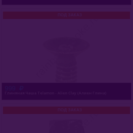
Fumi
ПОД ЗАКАЗ
Glina
HarVik
Moonrave
LS
Plafon
SmokeLab
999
Глиняная Чаша Telamon - Alien Clay (Алиен Глина)
Solaris
ST
ПОД ЗАКАЗ
Telamon
Upgrade Form