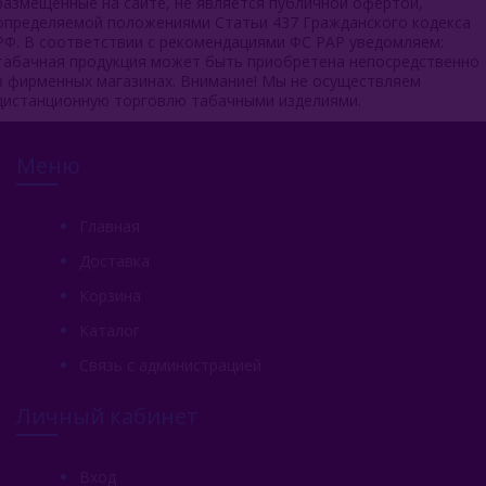
размещенные на сайте, не является публичной офертой,
определяемой положениями Статьи 437 Гражданского кодекса
РФ. В соответствии с рекомендациями ФС РАР уведомляем:
табачная продукция может быть приобретена непосредственно
в фирменных магазинах. Внимание! Мы не осуществляем
дистанционную торговлю табачными изделиями.
Меню
Главная
Доставка
Корзина
Каталог
Связь с администрацией
Личный кабинет
Вход