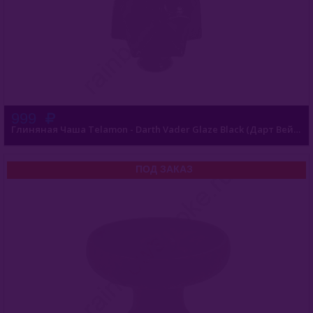
Werkbund
WTO
Глиняные
Керамические
999
Глиняная Чаша Telamon - Darth Vader Glaze Black (Дарт Вейдер Глазурь Черный)
Металлические
Силиконовые
ПОД ЗАКАЗ
Шланги
Адаптер Для Шланга
Уголь Для Кальяна
О Е-Системы
Жидкость Для Е-Систем