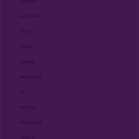
Облако
Don Bowl
Fumi
Glina
HarVik
Moonrave
LS
Plafon
SmokeLab
Solaris