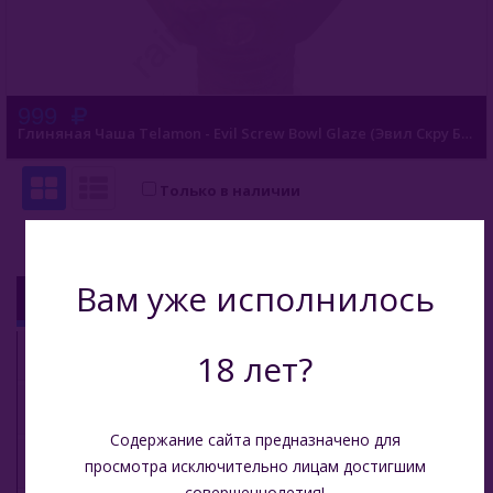
999
Глиняная Чаша Telamon - Evil Screw Bowl Glaze (Эвил Скру Боул Глазурь)
Только в наличии
Вам уже исполнилось
КАТАЛОГ
Кальяны
18 лет?
Кальянные Смеси
Содержание сайта предназначено для
Аксессуары для кальяна
просмотра исключительно лицам достигшим
совершеннолетия!