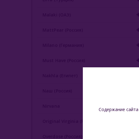
Malaki (ОАЭ)
MattPear (Россия)
Milano (Германия)
Must Have (Россия)
Nakhla (Египет)
Nаш (Россия)
Nirvana
Содержание сайта
Original Virginia (Россия)
Overdose (Россия)