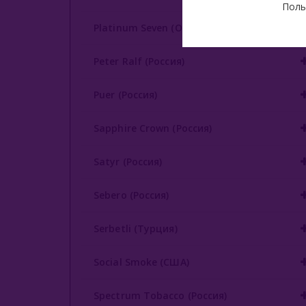
Поль
Platinum Seven (ОАЭ)
Peter Ralf (Россия)
Puer (Россия)
Sapphire Crown (Россия)
Satyr (Россия)
Sebero (Россия)
Serbetli (Турция)
Social Smoke (США)
Spectrum Tobacco (Россия)