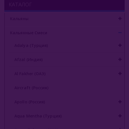
КАТАЛОГ
Gixom (Турция)
Кальяны
JAM (Россия)
Кальянные Смеси
Jent (Россия)
Adalya (Турция)
Jibiar (Турция)
Khalil Maamoon (Египет)
Afzal (Индия)
Lirra (Турция)
Al Fakher (ОАЭ)
Malaki (ОАЭ)
Aircraft (Россия)
MattPear (Россия)
Apollo (Россия)
Milano (Германия)
Aqua Mentha (Турция)
Must Have (Россия)
Nakhla (Египет)