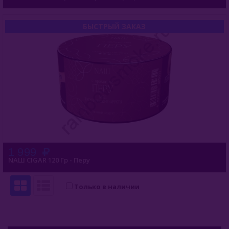
Buta (Иордания)
БЫСТРЫЙ ЗАКАЗ
Bonche (Россия)
B3 (Россия)
Chabacco (Россия)
Daim (Турция)
DarkSide (Россия)
Deus (Россия)
1 999
NАШ CIGAR 120 Гр - Перу
Dogma (Россия)
Endorphin (Россия)
Только в наличии
Fasil (Турция)
Fumari (США)