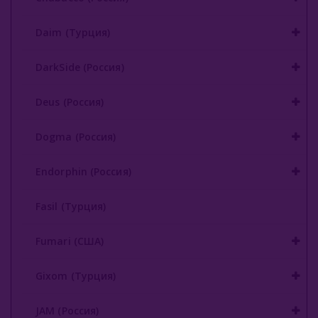
Original Virginia (Россия)
Overdose (Россия)
Daim (Турция)
Platinum Seven (ОАЭ)
DarkSide (Россия)
Peter Ralf (Россия)
Deus (Россия)
Puer (Россия)
Dogma (Россия)
Sapphire Crown (Россия)
Endorphin (Россия)
Satyr (Россия)
Sebero (Россия)
Fasil (Турция)
Serbetli (Турция)
Fumari (США)
Social Smoke (США)
Gixom (Турция)
Spectrum Tobacco (Россия)
JAM (Россия)