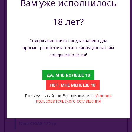
Вам уже исполнилось
Take (Россия)
Nаш (Россия)
Zumerret (США)
18 лет?
Nаш 40 гр
БАЗА (Россия)
Nаш 100 гр
Аксессуары Для Кальяна
Содержание сайта предназначено для
просмотра исключительно лицам достигшим
Комплектующие Для Кальяна
Nаш 200 гр
совершеннолетия!
Уголь Для Кальяна
Nаш Hard 20гр
ДА, МНЕ БОЛЬШЕ 18
О Е-Системы
Nаш Hard 100
НЕТ, МНЕ МЕНЬШЕ 18
Жидкость Для Е-Систем
Nаш Hard 200
Пользуясь сайтов Вы принимаете
Условия
пользовательского соглашения
Nаш CIGAR 30 гр
Nаш CIGAR 120 гр