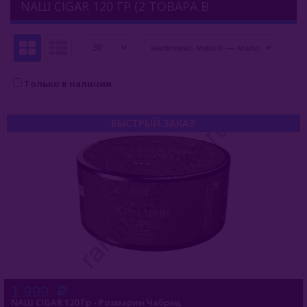
NАШ CIGAR 120 ГР (2 ТОВАРА В
Afzal (Индия)
КАТЕГОРИИ)
Al Fakher (ОАЭ)
Aircraft (Россия)
Только в наличии
Apollo (Россия)
БЫСТРЫЙ ЗАКАЗ
Aqua Mentha (Турция)
Azure Tobacco (США)
Banger (Россия)
Burn (Россия)
Bliss
Blue Horse (Турция)
1 999
NАШ CIGAR 120 Гр - Розмарин Чабрец
Brusko Tobacco (Россия)