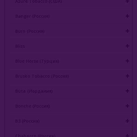
Azure Tobacco (США)
Nаш (Россия)
Banger (Россия)
Nаш 40 Гр
Burn (Россия)
Nаш 100 Гр
Bliss
Nаш 200 Гр
Blue Horse (Турция)
Nаш Hard 20гр
Nаш Hard 100
Brusko Tobacco (Россия)
Nаш Hard 200
Buta (Иордания)
Nаш CIGAR 30 Гр
Bonche (Россия)
Nаш CIGAR 120 Гр
B3 (Россия)
Nirvana
Chabacco (Россия)