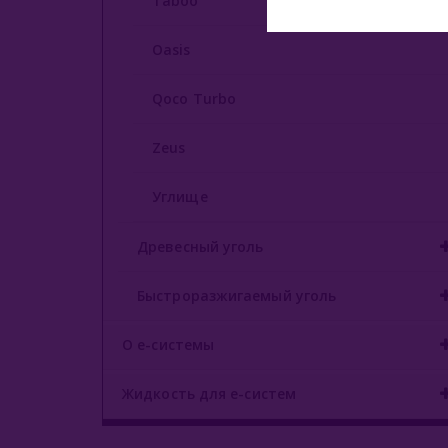
Taboo
Oasis
Qoco Turbo
Zeus
Углище
Древесный уголь
Быстроразжигаемый уголь
О е-системы
Жидкость для е-систем