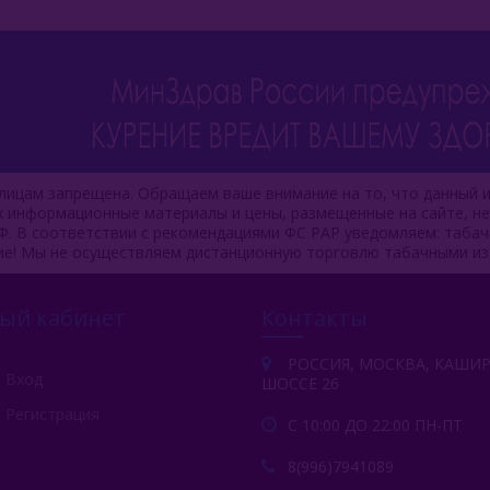
ицам запрещена. Обращаем ваше внимание на то, что данный и
ях информационные материалы и цены, размещенные на сайте, н
Ф. В соответствии с рекомендациями ФС РАР уведомляем: таба
ие! Мы не осуществляем дистанционную торговлю табачными из
ый кабинет
Контакты
РОССИЯ, МОСКВА, КАШИ
Вход
ШОССЕ 26
Регистрация
С 10:00 ДО 22:00 ПН-ПТ
8(996)7941089