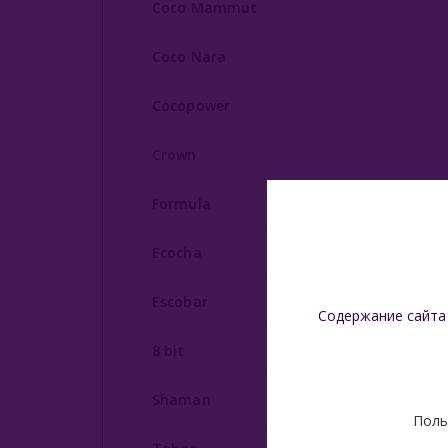
Coco Mammut
Coco Nara
Cocopower
Crown
Formula
Ecocha
Escobar
Содержание сайта
8 bit
Shaman
Поль