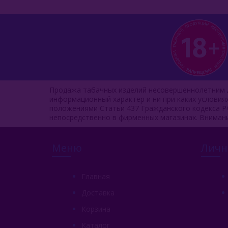
Продажа табачных изделий несовершеннолетним л
информационный характер и ни при каких услови
положениями Статьи 437 Гражданского кодекса Р
непосредственно в фирменных магазинах. Вниман
Меню
Личн
Главная
Доставка
Корзина
Каталог