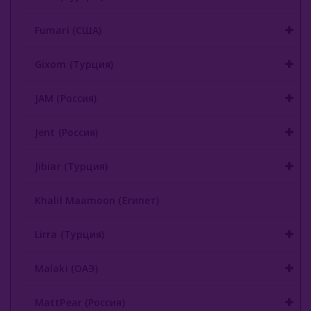
Nаш (Россия)
Fumari (США)
Nirvana
Gixom (Турция)
Original Virginia (Россия)
JAM (Россия)
Overdose (Россия)
Jent (Россия)
Platinum Seven (ОАЭ)
Jibiar (Турция)
Peter Ralf (Россия)
Puer (Россия)
Khalil Maamoon (Египет)
Sapphire Crown (Россия)
Lirra (Турция)
Satyr (Россия)
Malaki (ОАЭ)
Sebero (Россия)
MattPear (Россия)