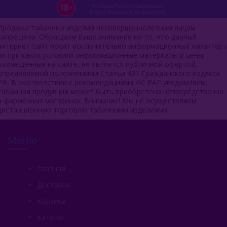
Продажа табачных изделий несовершеннолетним лицам
запрещена. Обращаем ваше внимание на то, что данный
интернет-сайт носит исключительно информационный характер 
ни при каких условиях информационные материалы и цены,
размещенные на сайте, не является публичной офертой,
определяемой положениями Статьи 437 Гражданского кодекса
РФ. В соответствии с рекомендациями ФС РАР уведомляем:
табачная продукция может быть приобретена непосредственно
в фирменных магазинах. Внимание! Мы не осуществляем
дистанционную торговлю табачными изделиями.
Меню
Главная
Доставка
Корзина
Каталог