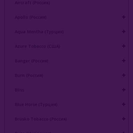
Aircraft (Россия)
Buta (Иордания)
Apollo (Россия)
Bonche (Россия)
Aqua Mentha (Турция)
B3 (Россия)
Azure Tobacco (США)
Chabacco (Россия)
Daim (Турция)
Banger (Россия)
DarkSide (Россия)
Burn (Россия)
Deus (Россия)
Bliss
Dogma (Россия)
Blue Horse (Турция)
Endorphin (Россия)
Brusko Tobacco (Россия)
Fasil (Турция)
Fumari (США)