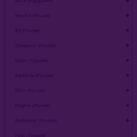
Buta (Иордания)
Gixom (Турция)
Bonche (Россия)
JAM (Россия)
B3 (Россия)
Jent (Россия)
Chabacco (Россия)
Jibiar (Турция)
Daim (Турция)
Khalil Maamoon (Египет)
Lirra (Турция)
DarkSide (Россия)
Malaki (ОАЭ)
Deus (Россия)
MattPear (Россия)
Dogma (Россия)
Milano (Германия)
Endorphin (Россия)
Must Have (Россия)
Fasil (Турция)
Nakhla (Египет)