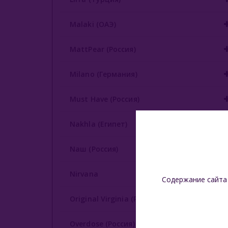
Malaki (ОАЭ)
MattPear (Россия)
Milano (Германия)
Must Have (Россия)
Nakhla (Египет)
Nаш (Россия)
Nirvana
Содержание сайта
Original Virginia (Россия)
Overdose (Россия)