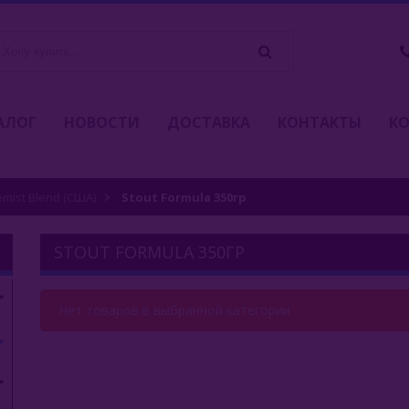
АЛОГ
НОВОСТИ
ДОСТАВКА
КОНТАКТЫ
К
emist Blend (США)
Stout Formula 350гр
STOUT FORMULA 350ГР
Нет товаров в выбранной категории