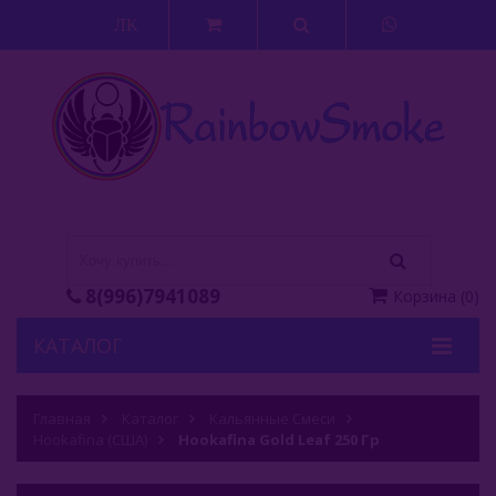
ЛК
8(996)7941089
Корзина
(
0
)
КАТАЛОГ
Кальяны
Главная
Каталог
Кальянные Смеси
Hookafina (США)
Кальянные Смеси
Hookafina Gold Leaf 250 Гр
Adalya (Турция)