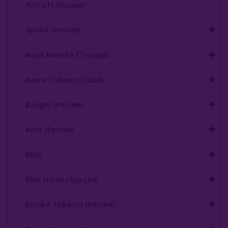
Aircraft (Россия)
Buta (Иордания)
Apollo (Россия)
Bonche (Россия)
Aqua Mentha (Турция)
B3 (Россия)
Azure Tobacco (США)
Chabacco (Россия)
Daim (Турция)
Banger (Россия)
DarkSide (Россия)
Burn (Россия)
Deus (Россия)
Bliss
Dogma (Россия)
Blue Horse (Турция)
Endorphin (Россия)
Brusko Tobacco (Россия)
Fasil (Турция)
Fumari (США)