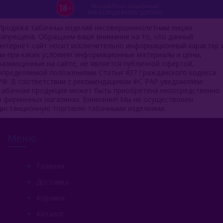
Продажа табачных изделий несовершеннолетним лицам
запрещена. Обращаем ваше внимание на то, что данный
интернет-сайт носит исключительно информационный характер 
ни при каких условиях информационные материалы и цены,
размещенные на сайте, не является публичной офертой,
определяемой положениями Статьи 437 Гражданского кодекса
РФ. В соответствии с рекомендациями ФС РАР уведомляем:
табачная продукция может быть приобретена непосредственно
в фирменных магазинах. Внимание! Мы не осуществляем
дистанционную торговлю табачными изделиями.
Меню
Главная
Доставка
Корзина
Каталог