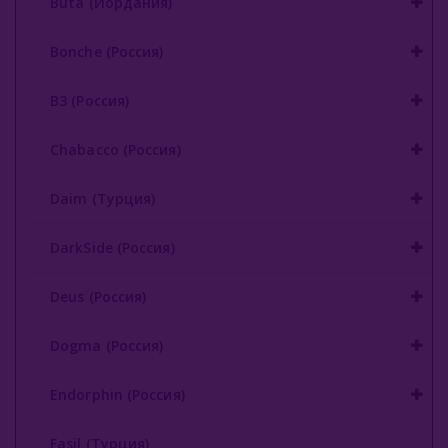
Buta (Иордания)
Gixom (Турция)
Bonche (Россия)
JAM (Россия)
B3 (Россия)
Jent (Россия)
Chabacco (Россия)
Jibiar (Турция)
Daim (Турция)
Khalil Maamoon (Египет)
Lirra (Турция)
DarkSide (Россия)
Malaki (ОАЭ)
Deus (Россия)
MattPear (Россия)
Dogma (Россия)
Milano (Германия)
Endorphin (Россия)
Must Have (Россия)
Fasil (Турция)
Nakhla (Египет)