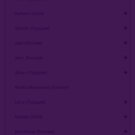
Nаш (Россия)
Fumari (США)
Nirvana
Gixom (Турция)
Original Virginia (Россия)
JAM (Россия)
Overdose (Россия)
Jent (Россия)
Platinum Seven (ОАЭ)
Jibiar (Турция)
Peter Ralf (Россия)
Puer (Россия)
Khalil Maamoon (Египет)
Sapphire Crown (Россия)
Lirra (Турция)
Satyr (Россия)
Malaki (ОАЭ)
Sebero (Россия)
MattPear (Россия)