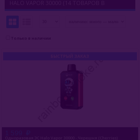
HALO VAPOR 30000 (14 ТОВАРОВ В
Комплектующие Для Кальяна
КАТЕГОРИИ)
Уголь Для Кальяна
О Е-Системы
Только в наличии
Е-Системы
БЫСТРЫЙ ЗАКАЗ
Chillax
Elf Bar
Duall
Funky Lands
Halo Vapor
Halo Vapor 30000
1 599
Одноразовая ЭС Halo Vapor 30000 - Черешня (Cherries)
HQD