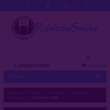
ЛК
8(996)7941089
Корзина
(
0
)
КАТАЛОГ
Кальяны
Главная
Каталог
О Е-Системы
Е-Системы
Halo Vapor
Кальянные Смеси
Halo Vapor 30000
Аксессуары Для Кальяна