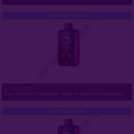
KangerTech
БЫСТРЫЙ ЗАКАЗ
Inflave
Lost Mary
Smokman
Switch Extra
UDN
Puffmi
1 599
Одноразовая ЭС Halo Vapor 30000 - Ананас Кокос (Pineapple Coconut)
Plonq
Vozol
БЫСТРЫЙ ЗАКАЗ
Waka
ХОТСПОТ Север