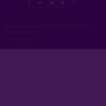
RAINBOWSMOKE ДЫМ, ПАР И АРОМАТЫ © 2026. ВСЕ
ПРАВА ЗАЩИЩЕНЫ.
ИП "ПОПОВ А.И.".