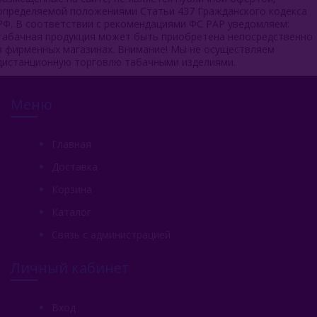
определяемой положениями Статьи 437 Гражданского кодекса
РФ. В соответствии с рекомендациями ФС РАР уведомляем:
табачная продукция может быть приобретена непосредственно
в фирменных магазинах. Внимание! Мы не осуществляем
дистанционную торговлю табачными изделиями.
Меню
Главная
Доставка
Корзина
Каталог
Связь с администрацией
Личный кабинет
Вход