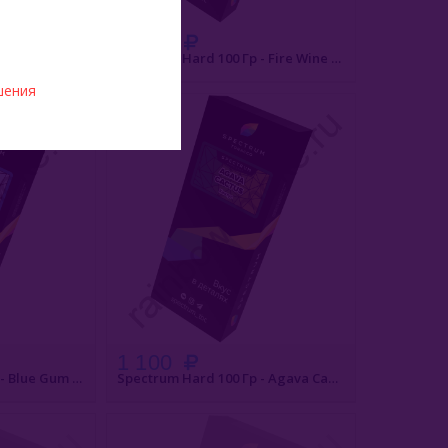
1 100
Spectrum Hard 100 Гр - Sweet Flower (Сладкий Цветок)
Spectrum Hard 100 Гр - Fire Wine (Пряное Вино)
АКАЗ
БЫСТРЫЙ ЗАКАЗ
шения
1 100
Spectrum Hard 100 Гр - Blue Gum (Блю Гам)
Spectrum Hard 100 Гр - Agava Cactus (Агава Кактус)
АЗ
ПОД ЗАКАЗ