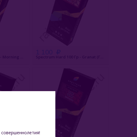
1 100
Spectrum Hard 100 Гр - Morning Mango (Утренний Манго)
Spectrum Hard 100 Гр - Granat (Гранат)
АКАЗ
БЫСТРЫЙ ЗАКАЗ
 совершеннолетия!