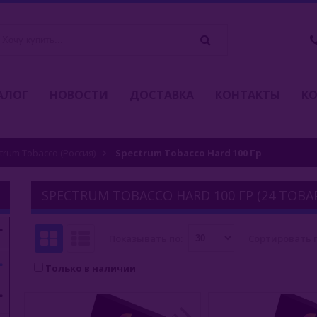
АЛОГ
НОВОСТИ
ДОСТАВКА
КОНТАКТЫ
К
trum Tobacco (Россия)
Spectrum Tobacco Hard 100 Гр
SPECTRUM TOBACCO HARD 100 ГР (24 ТОВА
Показывать по:
Сортировать п
Только в наличии
БЫСТРЫЙ ЗАКАЗ
БЫСТРЫЙ З