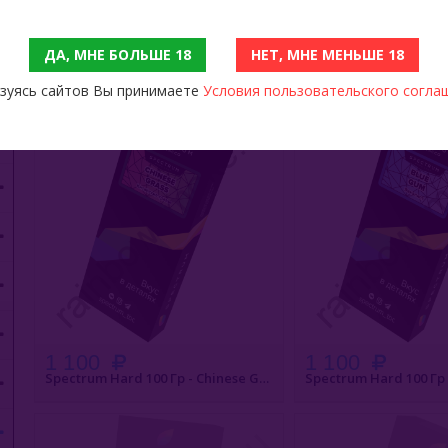
1 100
1 100
ДА, МНЕ БОЛЬШЕ 18
НЕТ, МНЕ МЕНЬШЕ 18
Spectrum Hard 100 Гр - Golden Kiwi (Золотой Киви)
БЫСТРЫЙ ЗАКАЗ
БЫСТРЫЙ З
зуясь сайтов Вы принимаете
Условия пользовательского согла
1 100
1 100
Spectrum Hard 100 Гр - Chinese Grass (Китайские Травы)
ПОД ЗАКАЗ
ПОД ЗАК