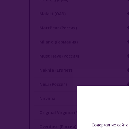
Malaki (ОАЭ)
MattPear (Россия)
Milano (Германия)
Must Have (Россия)
Nakhla (Египет)
Nаш (Россия)
Nirvana
Original Virginia (Россия)
Содержание сайта
Overdose (Россия)