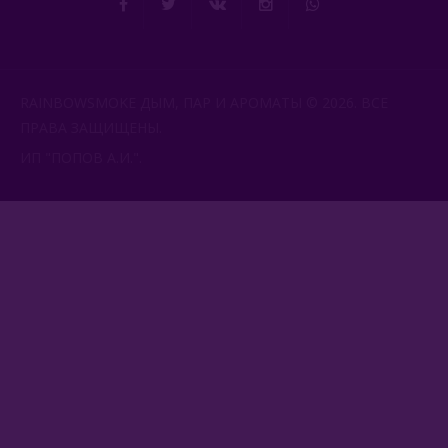
RAINBOWSMOKE ДЫМ, ПАР И АРОМАТЫ © 2026. ВСЕ
ПРАВА ЗАЩИЩЕНЫ.
ИП "ПОПОВ А.И.".