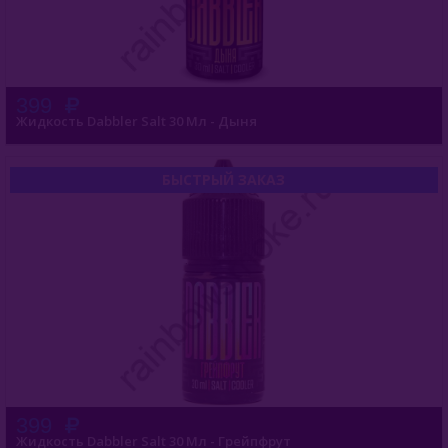
399
Жидкость Dabbler Salt 30 Мл - Дыня
БЫСТРЫЙ ЗАКАЗ
399
Жидкость Dabbler Salt 30 Мл - Грейпфрут