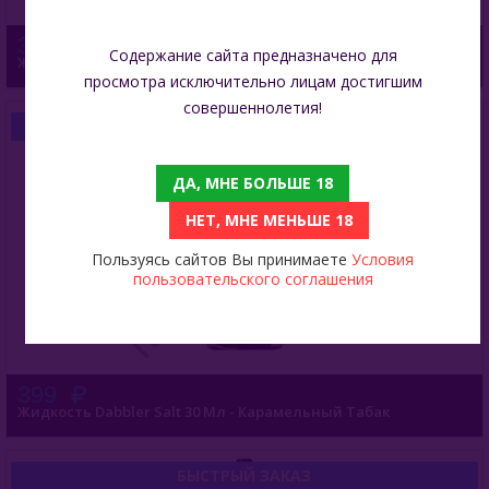
399
Содержание сайта предназначено для
Жидкость Dabbler Ultra Salt 30 Мл - Кислая Маракуйя
просмотра исключительно лицам достигшим
совершеннолетия!
БЫСТРЫЙ ЗАКАЗ
ДА, МНЕ БОЛЬШЕ 18
НЕТ, МНЕ МЕНЬШЕ 18
Пользуясь сайтов Вы принимаете
Условия
пользовательского соглашения
399
Жидкость Dabbler Salt 30 Мл - Карамельный Табак
БЫСТРЫЙ ЗАКАЗ