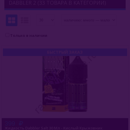
DABBLER 2 (33 ТОВАРА В КАТЕГОРИИ)
Комплектующие Для Кальяна
Уголь Для Кальяна
О Е-Системы
Только в наличии
Жидкость Для Е-Систем
БЫСТРЫЙ ЗАКАЗ
Salt Duall
Angry
Narcoz
Dabbler
Dabbler 2
Dabbler Ultra
399
Жидкость Dabbler Salt 30 Мл - Кислый Крыжовник