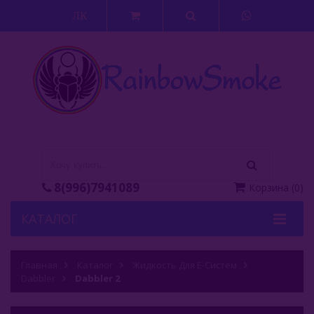
ЛК
8(996)7941089
Корзина
(
0
)
КАТАЛОГ
Кальяны
Главная
Каталог
Жидкость Для Е-Систем
Dabbler
Кальянные Смеси
Dabbler 2
Аксессуары Для Кальяна