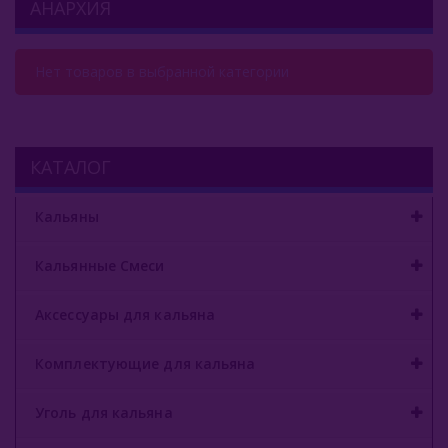
АНАРХИЯ
Комплектующие Для Кальяна
Нет товаров в выбранной категории
Уголь Для Кальяна
О Е-Системы
Жидкость Для Е-Систем
КАТАЛОГ
Salt Duall
Кальяны
Angry
Кальянные Смеси
Narcoz
Аксессуары для кальяна
Dabbler
Комплектующие для кальяна
Уголь для кальяна