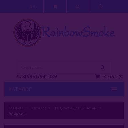
ЛК
8(996)7941089
Корзина
(
0
)
КАТАЛОГ
Кальяны
Главная
Каталог
Жидкость Для Е-Систем
Анархия
Кальянные Смеси
Аксессуары Для Кальяна