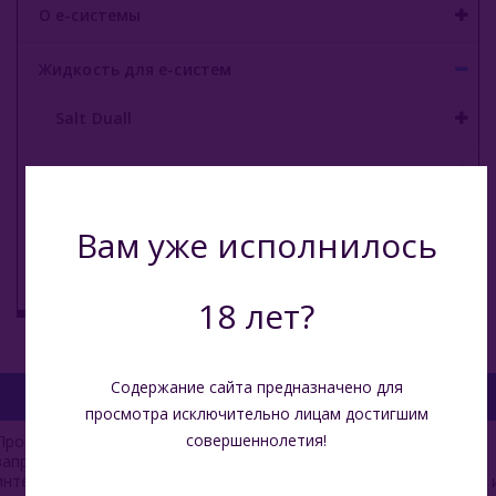
О е-системы
Жидкость для е-систем
Salt Duall
Angry
Narcoz
Вам уже исполнилось
Dabbler
18 лет?
Содержание сайта предназначено для
просмотра исключительно лицам достигшим
совершеннолетия!
Продажа табачных изделий несовершеннолетним лицам
запрещена. Обращаем ваше внимание на то, что данный
интернет-сайт носит исключительно информационный характер 