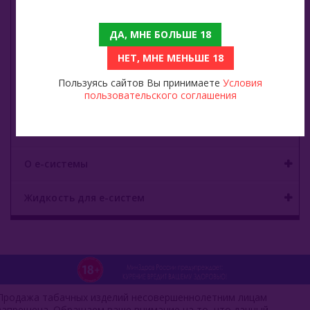
Zeus
ДА, МНЕ БОЛЬШЕ 18
НЕТ, МНЕ МЕНЬШЕ 18
Углище
Пользуясь сайтов Вы принимаете
Условия
пользовательского соглашения
Древесный уголь
Быстроразжигаемый уголь
О е-системы
Жидкость для е-систем
Продажа табачных изделий несовершеннолетним лицам
запрещена. Обращаем ваше внимание на то, что данный