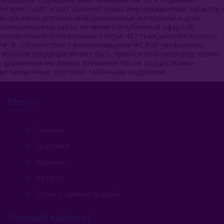
интернет-сайт носит исключительно информационный характер 
ни при каких условиях информационные материалы и цены,
размещенные на сайте, не является публичной офертой,
определяемой положениями Статьи 437 Гражданского кодекса
РФ. В соответствии с рекомендациями ФС РАР уведомляем:
табачная продукция может быть приобретена непосредственно
в фирменных магазинах. Внимание! Мы не осуществляем
дистанционную торговлю табачными изделиями.
Меню
Главная
Доставка
Корзина
Каталог
Связь с администрацией
Личный кабинет