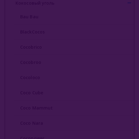
Кокосовый уголь
Cocopower
Bau Bau
Crown
BlackCocos
Formula
Cocobrico
Ecocha
Escobar
Cocobroo
8 Bit
Cocoloco
Shaman
Coco Cube
Taboo
Coco Mammut
Oasis
Coco Nara
Qoco Turbo
Zeus
Cocopower