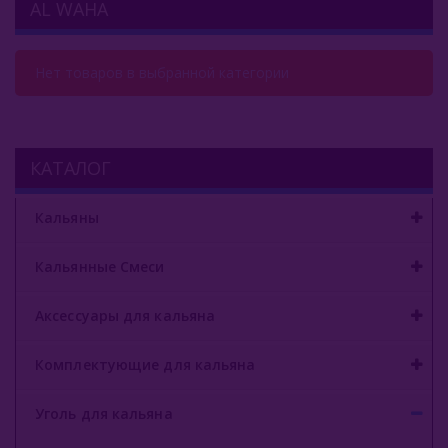
AL WAHA
Комплектующие Для Кальяна
Уголь Для Кальяна
Нет товаров в выбранной категории
Кокосовый Уголь
Bau Bau
КАТАЛОГ
BlackCocos
Кальяны
Cocobrico
Кальянные Смеси
Cocobroo
Аксессуары для кальяна
Cocoloco
Coco Cube
Комплектующие для кальяна
Coco Mammut
Уголь для кальяна
Coco Nara