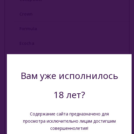
Углище
Crown
Древесный Уголь
Formula
Быстроразжигаемый Уголь
Ecocha
О Е-Системы
Escobar
Жидкость Для Е-Систем
Вам уже исполнилось
8 bit
Shaman
18 лет?
Taboo
Содержание сайта предназначено для
Oasis
просмотра исключительно лицам достигшим
совершеннолетия!
Qoco Turbo