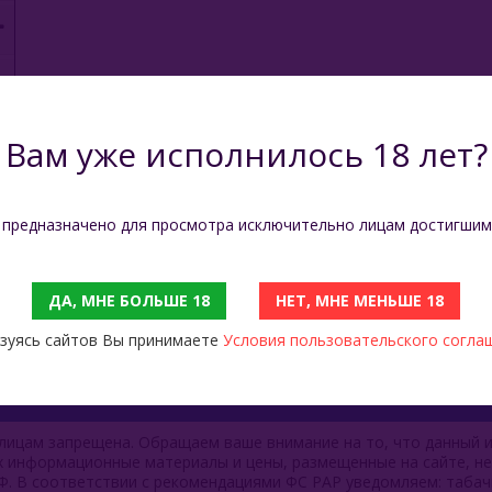
Вам уже исполнилось 18 лет?
 предназначено для просмотра исключительно лицам достигшим
ДА, МНЕ БОЛЬШЕ 18
НЕТ, МНЕ МЕНЬШЕ 18
зуясь сайтов Вы принимаете
Условия пользовательского согла
ицам запрещена. Обращаем ваше внимание на то, что данный и
ях информационные материалы и цены, размещенные на сайте, н
Ф. В соответствии с рекомендациями ФС РАР уведомляем: таба