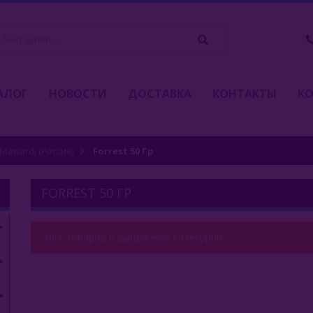
АЛОГ
НОВОСТИ
ДОСТАВКА
КОНТАКТЫ
К
 Mawardi (Россия)
Forrest 50 Гр
FORREST 50 ГР
Нет товаров в выбранной категории