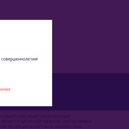
 совершеннолетия!
шения
нтернет-сайт носит исключительно
е является публичной офертой, определяемой
чная продукция может быть приобретена