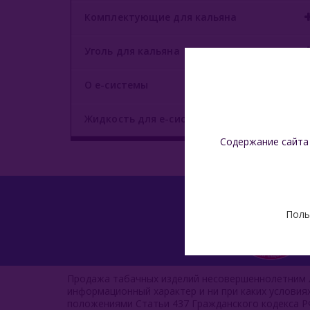
Комплектующие для кальяна
Уголь для кальяна
О е-системы
Жидкость для е-систем
Содержание сайта
Поль
Продажа табачных изделий несовершеннолетним л
информационный характер и ни при каких услови
положениями Статьи 437 Гражданского кодекса Р