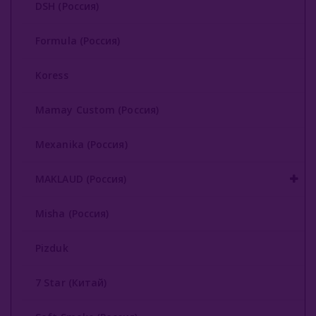
DSH (Россия)
Soft Smoke (Россия)
Formula (Россия)
Starbuzz
Koress
Japona Hookah (Россия)
Mamay Custom (Россия)
Union Hookah (Россия)
Volcano (Россия)
Mexanika (Россия)
Vesper (Россия)
MAKLAUD (Россия)
На Грани (Россия)
Misha (Россия)
Кальянные Смеси
Pizduk
Аксессуары Для Кальяна
7 Star (Китай)
Комплектующие Для Кальяна
Уголь Для Кальяна