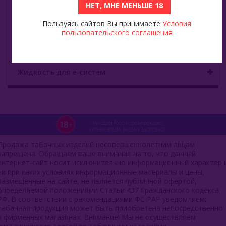
НЕТ, МНЕ МЕНЬШЕ 18
Уголь для кальяна
Пользуясь сайтов Вы принимаете
Условия
пользовательского соглашения
О е-системы
Жидкость для е-систем
Продажа табачных изделий несовершеннолетним лицам
запрещена. Обращаем ваше внимание на то, что данный
интернет-сайт носит исключительно информационный характер 
ни при каких условиях информационные материалы и цены,
размещенные на сайте, не является публичной офертой,
определяемой положениями Статьи 437 Гражданского кодекса
РФ. В соответствии с рекомендациями ФС РАР уведомляем:
табачная продукция может быть приобретена непосредственно
в фирменных магазинах. Внимание! Мы не осуществляем