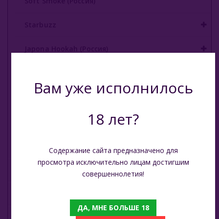
Soft Smoke (Россия)
О Е-Системы
Starbuzz
Жидкость Для Е-Систем
Japona Hookah (Россия)
Union Hookah (Россия)
Вам уже исполнилось
Volcano (Россия)
18 лет?
Vesper (Россия)
На Грани (Россия)
Содержание сайта предназначено для
просмотра исключительно лицам достигшим
Кальянные Смеси
совершеннолетия!
Аксессуары для кальяна
ДА, МНЕ БОЛЬШЕ 18
Комплектующие для кальяна