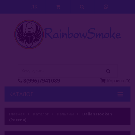
ЛК
8(996)7941089
Корзина
(
0
)
КАТАЛОГ
Кальяны
Главная
Каталог
Кальяны
Dalian Hookah
(Россия)
Alpha (Россия)
Acrylic Box (Россия)