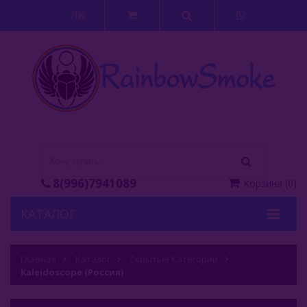
ЛК
8(996)7941089
Корзина
(
0
)
КАТАЛОГ
Кальяны
Главная
Каталог
Скрытые Категории
Kaleidoscope (Россия)
Кальянные Смеси
Аксессуары Для Кальяна