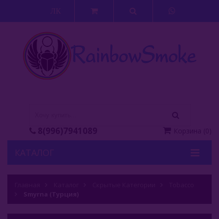
ЛК
8(996)7941089
Корзина
(
0
)
КАТАЛОГ
Кальяны
Главная
Каталог
Скрытые Категории
Tobacco
Кальянные Смеси
Smyrna (Турция)
Аксессуары Для Кальяна