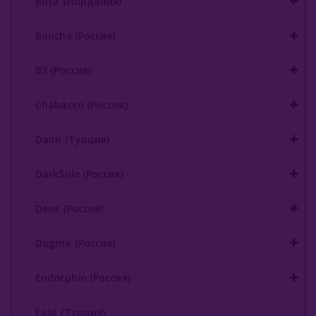
Buta (Иордания)
Gixom (Турция)
Bonche (Россия)
JAM (Россия)
B3 (Россия)
Jent (Россия)
Chabacco (Россия)
Jibiar (Турция)
Daim (Турция)
Khalil Maamoon (Египет)
Lirra (Турция)
DarkSide (Россия)
Malaki (ОАЭ)
Deus (Россия)
MattPear (Россия)
Dogma (Россия)
Milano (Германия)
Endorphin (Россия)
Must Have (Россия)
Fasil (Турция)
Nakhla (Египет)