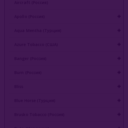
Aircraft (Россия)
Buta (Иордания)
Apollo (Россия)
Bonche (Россия)
Aqua Mentha (Турция)
B3 (Россия)
Azure Tobacco (США)
Chabacco (Россия)
Daim (Турция)
Banger (Россия)
DarkSide (Россия)
Burn (Россия)
Deus (Россия)
Bliss
Dogma (Россия)
Blue Horse (Турция)
Endorphin (Россия)
Brusko Tobacco (Россия)
Fasil (Турция)
Fumari (США)