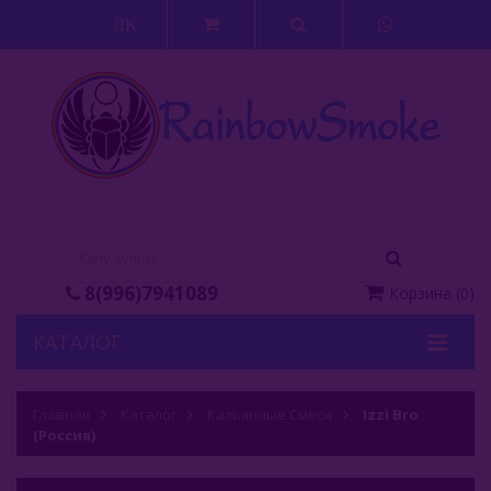
ЛК
8(996)7941089
Корзина
(
0
)
КАТАЛОГ
Кальяны
Главная
Каталог
Кальянные Смеси
Izzi Bro
(Россия)
Кальянные Смеси
Adalya (Турция)