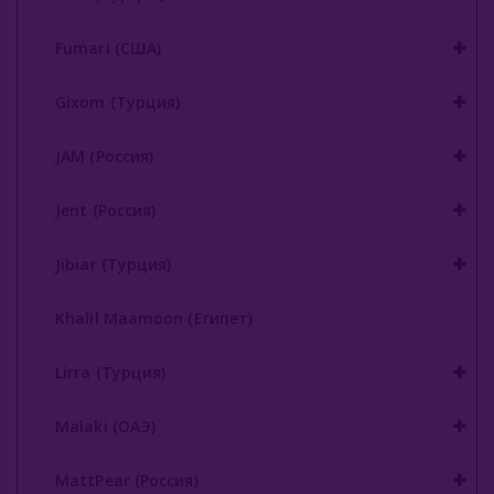
Nаш (Россия)
Fumari (США)
Nirvana
Gixom (Турция)
Original Virginia (Россия)
JAM (Россия)
Overdose (Россия)
Jent (Россия)
Platinum Seven (ОАЭ)
Jibiar (Турция)
Peter Ralf (Россия)
Puer (Россия)
Khalil Maamoon (Египет)
Sapphire Crown (Россия)
Lirra (Турция)
Satyr (Россия)
Malaki (ОАЭ)
Sebero (Россия)
MattPear (Россия)