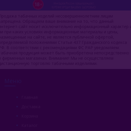
Продажа табачных изделий несовершеннолетним лицам
запрещена. Обращаем ваше внимание на то, что данный
интернет-сайт носит исключительно информационный характер 
ни при каких условиях информационные материалы и цены,
размещенные на сайте, не является публичной офертой,
определяемой положениями Статьи 437 Гражданского кодекса
РФ. В соответствии с рекомендациями ФС РАР уведомляем:
табачная продукция может быть приобретена непосредственно
в фирменных магазинах. Внимание! Мы не осуществляем
дистанционную торговлю табачными изделиями.
Меню
Главная
Доставка
Корзина
Каталог