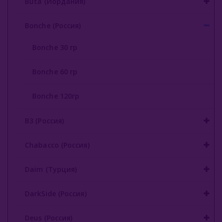
Buta (Иордания)
Endorphin (Россия)
Bonche (Россия)
Fasil (Турция)
Bonche 30 гр
Fumari (США)
Bonche 60 гр
Gixom (Турция)
Bonche 120гр
JAM (Россия)
Jent (Россия)
B3 (Россия)
Jibiar (Турция)
Chabacco (Россия)
Khalil Maamoon (Египет)
Daim (Турция)
Lirra (Турция)
DarkSide (Россия)
Malaki (ОАЭ)
Deus (Россия)
MattPear (Россия)