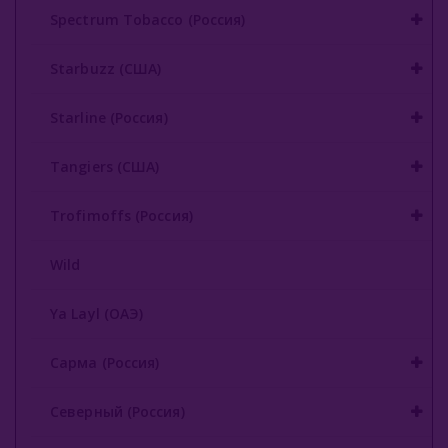
Уголь Для Кальяна
Spectrum Tobacco (Россия)
О Е-Системы
Starbuzz (США)
Жидкость Для Е-Систем
Starline (Россия)
Tangiers (США)
Trofimoffs (Россия)
Wild
Ya Layl (ОАЭ)
Сарма (Россия)
Северный (Россия)