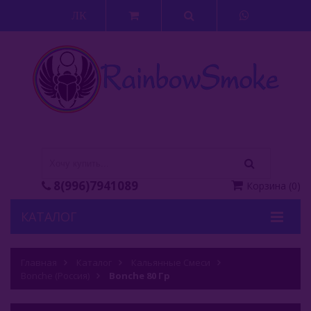
ЛК
8(996)7941089
Корзина
(
0
)
КАТАЛОГ
Кальяны
Главная
Каталог
Кальянные Смеси
Bonche (Россия)
Кальянные Смеси
Bonche 80 Гр
Adalya (Турция)