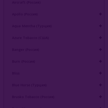
Aircraft (Россия)
Buta (Иордания)
Apollo (Россия)
Bonche (Россия)
Aqua Mentha (Турция)
Bonche 30 Гр
Azure Tobacco (США)
Bonche 60 Гр
Bonche 120гр
Banger (Россия)
B3 (Россия)
Burn (Россия)
Chabacco (Россия)
Bliss
Daim (Турция)
Blue Horse (Турция)
DarkSide (Россия)
Brusko Tobacco (Россия)
Deus (Россия)
Dogma (Россия)