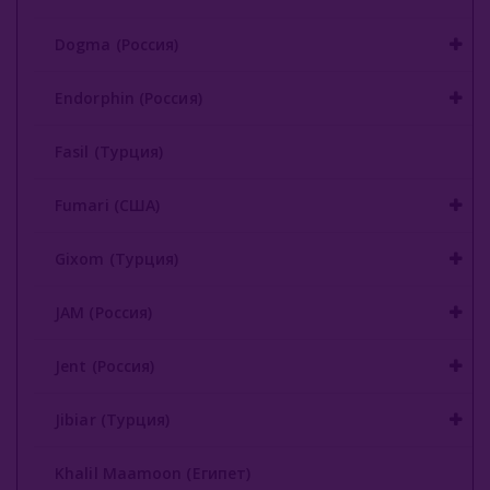
Milano (Германия)
Dogma (Россия)
Must Have (Россия)
Endorphin (Россия)
Nakhla (Египет)
Fasil (Турция)
Nаш (Россия)
Fumari (США)
Nirvana
Gixom (Турция)
Original Virginia (Россия)
JAM (Россия)
Overdose (Россия)
Platinum Seven (ОАЭ)
Jent (Россия)
Peter Ralf (Россия)
Jibiar (Турция)
Puer (Россия)
Khalil Maamoon (Египет)