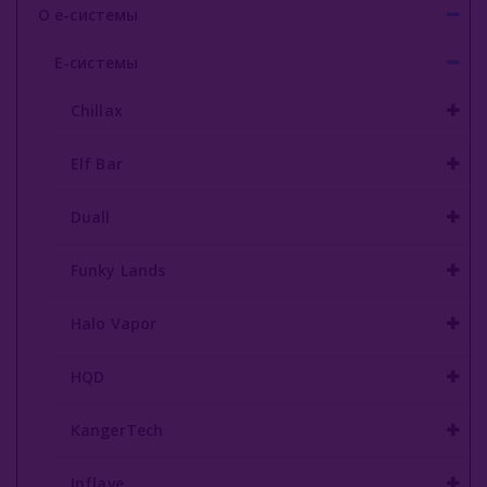
О е-системы
Inflave
Е-системы
Lost Mary
Chillax
Smokman
Elf Bar
Switch Extra
UDN
Duall
Puffmi
Funky Lands
Plonq
Halo Vapor
Vozol
HQD
Waka
KangerTech
ХОТСПОТ Север
Viento VT15000
Inflave