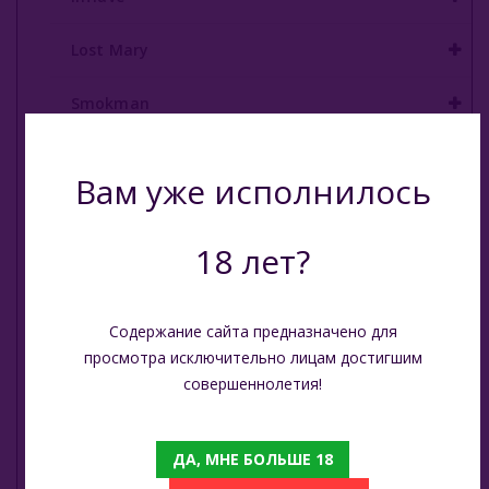
E - Кальяны
Lost Mary
Жидкость Для Е-Систем
Smokman
Switch Extra
Вам уже исполнилось
UDN
18 лет?
Puffmi
Plonq
Содержание сайта предназначено для
просмотра исключительно лицам достигшим
Vozol
совершеннолетия!
Waka
ДА, МНЕ БОЛЬШЕ 18
ХОТСПОТ Север