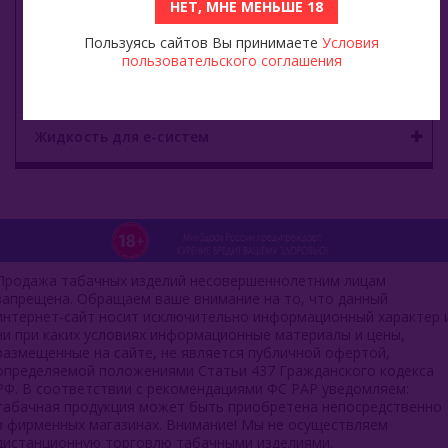
НЕТ, МНЕ МЕНЬШЕ 18
Viento VT15000
Пользуясь сайтов Вы принимаете
Условия
пользовательского соглашения
E - кальяны
Жидкость для е-систем
Продажа табачных изделий несовершеннолетним лицам
запрещена. Обращаем ваше внимание на то, что данный
интернет-сайт носит исключительно информационный характер 
ни при каких условиях информационные материалы и цены,
размещенные на сайте, не является публичной офертой,
определяемой положениями Статьи 437 Гражданского кодекса
РФ. В соответствии с рекомендациями ФС РАР уведомляем:
табачная продукция может быть приобретена непосредственно
в фирменных магазинах. Внимание! Мы не осуществляем
дистанционную торговлю табачными изделиями.